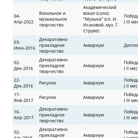
Академический
Вокальное и
вокал (соло).
04-
Побед
музыкальное
"Музыка" (сл. И.
Апр-2022
( III ме
творчество
Исаковой, муз. Г.
Струве)
Декоративно-
03-
прикладное
Аквариум
Дипло
Июн-2016
творчество
Декоративно-
02-
Побед
прикладное
Аквариум
Дек-2016
( II мес
творчество
22-
Побед
Рисунок
Аквариум
Дек-2016
( II мес
17-
Побед
Рисунок
Аквариум
Янв-2017
( III ме
Декоративно-
16-
Побед
прикладное
Аквариум
Апр-2017
( III ме
творчество
Декоративно-
02-
Побед
прикладное
Аквариум
Авг-2018
( I мес