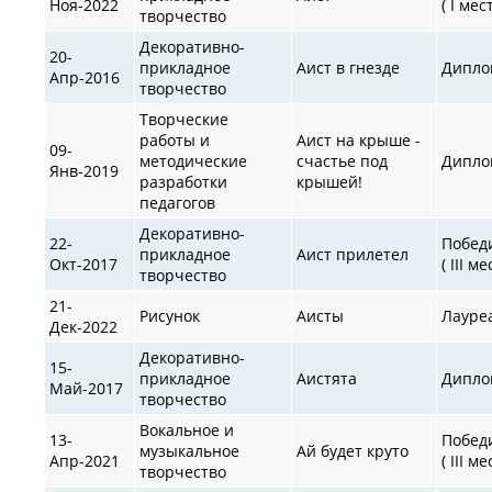
Ноя-2022
( I мес
творчество
Декоративно-
20-
прикладное
Аист в гнезде
Дипло
Апр-2016
творчество
Творческие
работы и
Аист на крыше -
09-
методические
счастье под
Дипло
Янв-2019
разработки
крышей!
педагогов
Декоративно-
22-
Побед
прикладное
Аист прилетел
Окт-2017
( III ме
творчество
21-
Рисунок
Аисты
Лауре
Дек-2022
Декоративно-
15-
прикладное
Аистята
Дипло
Май-2017
творчество
Вокальное и
13-
Побед
музыкальное
Ай будет круто
Апр-2021
( III ме
творчество