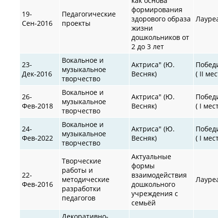
как основа
формирования
19-
Педагогические
здорового образа
Лауре
Сен-2016
проекты
жизни
дошкольников от
2 до 3 лет
Вокальное и
23-
Актриса" (Ю.
Побед
музыкальное
Дек-2016
Весняк)
( II мес
творчество
Вокальное и
26-
Актриса" (Ю.
Побед
музыкальное
Фев-2018
Весняк)
( I мес
творчество
Вокальное и
24-
Актриса" (Ю.
Побед
музыкальное
Фев-2022
Весняк)
( I мес
творчество
Актуальные
Творческие
формы
работы и
22-
взаимодействия
методические
Лауре
Фев-2016
дошкольного
разработки
учреждения с
педагогов
семьёй
Декоративно-