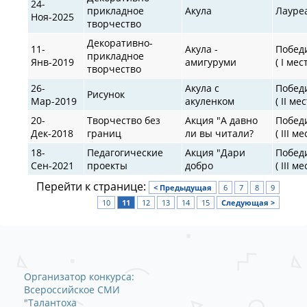
24-
прикладное
Акула
Лауре
Ноя-2025
творчество
Декоративно-
11-
Акула -
Побед
прикладное
Янв-2019
амигуруми
( I мес
творчество
26-
Акула с
Побед
Рисунок
Мар-2019
акуленком
( II мес
20-
Творчество без
Акция "А давно
Побед
Дек-2018
границ
ли вы читали?
( III ме
18-
Педагогические
Акция "Дари
Побед
Сен-2021
проекты
добро
( III ме
Перейти к странице:
< Предыдущая
6
7
8
9
10
11
12
13
14
15
Следующая >
Организатор конкурса:
Всероссийское СМИ
"Талантоха