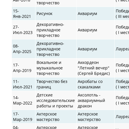
творчество
15-
Побед
Рисунок
Аквариум
Янв-2021
( III ме
Декоративно-
27-
Побед
прикладное
Аквариум
Июл-2023
( I мес
творчество
Декоративно-
08-
прикладное
Аквариум
Лауре
Апр-2025
творчество
Вокальное и
Аккордеон
17-
Побед
музыкальное
"Летний вечер"
Апр-2019
( I мес
творчество
(Сергей Бредис)
11-
Творчество без
Акробаты со
Побед
Июл-2021
границ
скакалками
( I мес
Детские
Аксолотль -
14-
Побед
исследовательские
аквариумный
Мар-2022
( I мес
работы и проекты
дракон
17-
Актерское
Актерское
Лауре
Мар-2019
мастерство
мастерство
04-
Актерское
Актерское