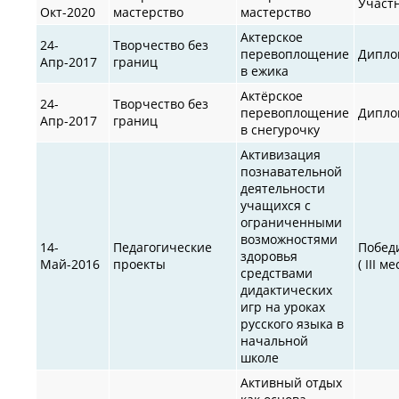
Участ
Окт-2020
мастерство
мастерство
Актерское
24-
Творчество без
перевоплощение
Дипло
Апр-2017
границ
в ежика
Актёрское
24-
Творчество без
перевоплощение
Дипло
Апр-2017
границ
в снегурочку
Активизация
познавательной
деятельности
учащихся с
ограниченными
возможностями
14-
Педагогические
Побед
здоровья
Май-2016
проекты
( III ме
средствами
дидактических
игр на уроках
русского языка в
начальной
школе
Активный отдых