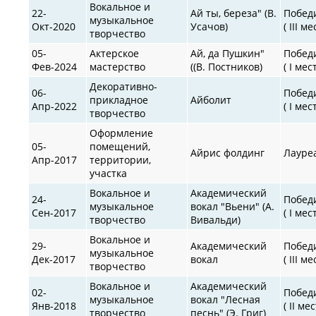
Вокальное и
22-
Ай ты, береза" (В.
Побед
музыкальное
Окт-2020
Усачов)
( III ме
творчество
05-
Актерское
Ай, да Пушкин"
Побед
Фев-2024
мастерство
((В. Постников)
( I мес
Декоративно-
06-
Побед
прикладное
Айболит
Апр-2022
( I мес
творчество
Оформление
05-
помещений,
Айрис фолдинг
Лауре
Апр-2017
территории,
участка
Вокальное и
Академический
24-
Побед
музыкальное
вокал "Вьени" (А.
Сен-2017
( I мес
творчество
Вивальди)
Вокальное и
29-
Академический
Побед
музыкальное
Дек-2017
вокал
( III ме
творчество
Вокальное и
Академический
02-
Побед
музыкальное
вокал "Лесная
Янв-2018
( II мес
творчество
песнь" (Э. Григ)