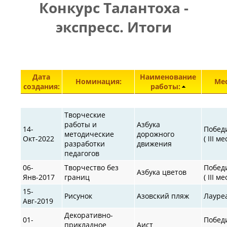
Конкурс Талантоха -
ПРАВИЛА
|
|
КОНТАКТЫ
экспресс. Итоги
Элементы 501—545 из 30872.
Дата
Наименование
Номинация:
Мес
создания:
работы:
Творческие
работы и
Азбука
14-
Побед
методические
дорожного
Окт-2022
( III ме
разработки
движения
педагогов
06-
Творчество без
Побед
Азбука цветов
Янв-2017
границ
( III ме
15-
Рисунок
Азовский пляж
Лауре
Авг-2019
Декоративно-
01-
Побед
прикладное
Аист