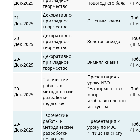
прикладное
Дек-2025
новогоднего бала
( I м
творчество
Декоративно-
21-
Поб
прикладное
С Новым годом
Дек-2025
( I м
творчество
Декоративно-
20-
Поб
прикладное
Золотая звезда
Дек-2025
( III
творчество
Декоративно-
20-
Поб
прикладное
Зимняя сказка
Дек-2025
( I м
творчество
Презентация к
Творческие
уроку ИЗО
работы и
20-
"Натюрморт как
Поб
методические
Дек-2025
жанр
( III
разработки
изобразительного
педагогов
исскуства
Творческие
работы и
Презентация к
20-
Поб
методические
уроку по ИЗО
Дек-2025
( I м
разработки
"Птица на снегу
педагогов