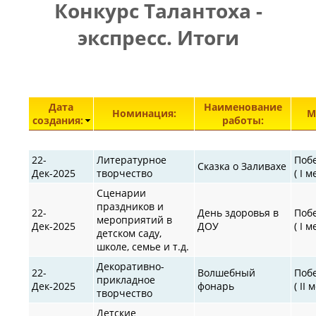
Конкурс Талантоха -
ПРАВИЛА
|
|
КОНТАКТЫ
экспресс. Итоги
Элементы 651—700 из 30872.
Дата
Наименование
Номинация:
М
создания:
работы:
22-
Литературное
Поб
Сказка о Заливахе
Дек-2025
творчество
( I м
Сценарии
праздников и
22-
День здоровья в
Поб
мероприятий в
Дек-2025
ДОУ
( I м
детском саду,
школе, семье и т.д.
Декоративно-
22-
Волшебный
Поб
прикладное
Дек-2025
фонарь
( II 
творчество
Детские