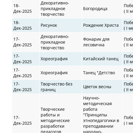
Декоративно-
18-
Поб
прикладное
Богородица
Дек-2025
( II 
творчество
18-
Поб
Рисунок
Рождение Христа
Дек-2025
( I м
Декоративно-
17-
Фонарик для
Поб
прикладное
Дек-2025
лесовичка
( II 
творчество
17-
Поб
Хореография
Китайский танец
Дек-2025
( II 
17-
Поб
Хореография
Танец "Детство
Дек-2025
( II 
17-
Творчество без
Поб
Цветок весны
Дек-2025
границ
( II 
Научно-
методическая
Творческие
работа
работы и
"Принципы
17-
Поб
методические
этнопедагогики в
Дек-2025
( I м
разработки
преподавании
педагогов
народно-