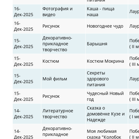
16-
Фотография и
Каша - пища
Лау
Дек-2025
видео
наша
16-
Рисунок
Новогоднее чудо
Лау
Дек-2025
Декоративно-
15-
Поб
прикладное
Барышня
Дек-2025
( II 
творчество
15-
Поб
Костюм
Костюм Мокрина
Дек-2025
( III
Секреты
15-
Мой фильм
здорового
Лау
Дек-2025
питания
15-
Чудесный Новый
Поб
Рисунок
Дек-2025
год
( III
Сказка о
14-
Литературное
Поб
домовёнке Кузе и
Дек-2025
творчество
( I м
Надежде
Декоративно-
14-
Моя любимая
Поб
прикладное
Дек-2025
сказка "Колобок
( II 