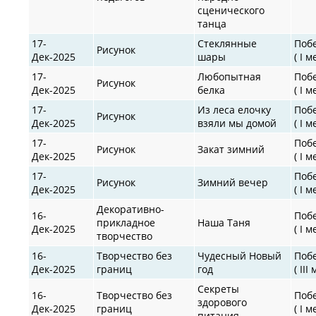
сценического
танца
17-
Стеклянные
Поб
Рисунок
Дек-2025
шары
( I м
17-
Любопытная
Поб
Рисунок
Дек-2025
белка
( I м
17-
Из леса елочку
Поб
Рисунок
Дек-2025
взяли мы домой
( I м
17-
Поб
Рисунок
Закат зимний
Дек-2025
( I м
17-
Поб
Рисунок
Зимний вечер
Дек-2025
( I м
Декоративно-
16-
Поб
прикладное
Наша Таня
Дек-2025
( I м
творчество
16-
Творчество без
Чудесный Новый
Поб
Дек-2025
границ
год
( III
Секреты
16-
Творчество без
Поб
здорового
Дек-2025
границ
( I м
питания