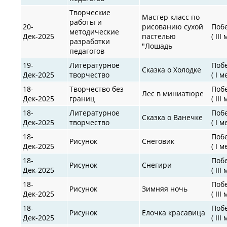
Творческие
Мастер класс по
работы и
20-
рисованию сухой
Поб
методические
Дек-2025
пастелью
( III
разработки
"Лошадь
педагогов
19-
Литературное
Поб
Сказка о Холодке
Дек-2025
творчество
( I м
18-
Творчество без
Поб
Лес в миниатюре
Дек-2025
границ
( III
18-
Литературное
Поб
Сказка о Ванечке
Дек-2025
творчество
( I м
18-
Поб
Рисунок
Снеговик
Дек-2025
( I м
18-
Поб
Рисунок
Снегири
Дек-2025
( III
18-
Поб
Рисунок
Зимняя ночь
Дек-2025
( III
18-
Поб
Рисунок
Елочка красавица
Дек-2025
( III