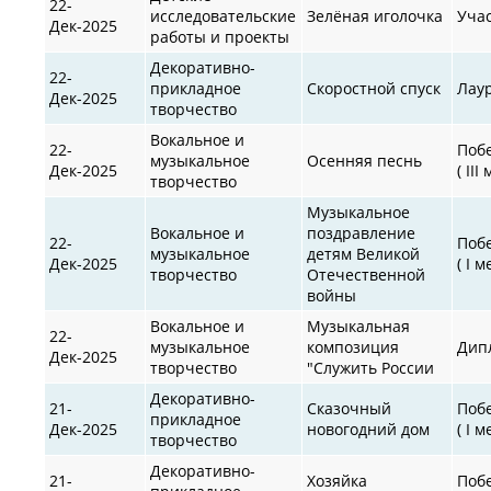
22-
исследовательские
Зелёная иголочка
Уча
Дек-2025
работы и проекты
Декоративно-
22-
прикладное
Скоростной спуск
Лау
Дек-2025
творчество
Вокальное и
22-
Поб
музыкальное
Осенняя песнь
Дек-2025
( III
творчество
Музыкальное
Вокальное и
поздравление
22-
Поб
музыкальное
детям Великой
Дек-2025
( I м
творчество
Отечественной
войны
Вокальное и
Музыкальная
22-
музыкальное
композиция
Дип
Дек-2025
творчество
"Служить России
Декоративно-
21-
Сказочный
Поб
прикладное
Дек-2025
новогодний дом
( I м
творчество
Декоративно-
21-
Хозяйка
Поб