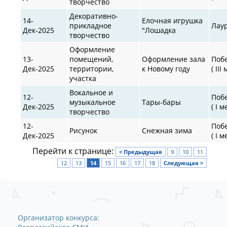
творчество
Декоративно-
14-
Елочная игрушка
прикладное
Лау
Дек-2025
"Лошадка
творчество
Оформление
13-
помещений,
Оформление зала
Поб
Дек-2025
территории,
к Новому году
( III
участка
Вокальное и
12-
Поб
музыкальное
Тары-бары
Дек-2025
( I м
творчество
12-
Поб
Рисунок
Снежная зима
Дек-2025
( I м
Перейти к странице:
< Предыдущая
9
10
11
12
13
14
15
16
17
18
Следующая >
Организатор конкурса: