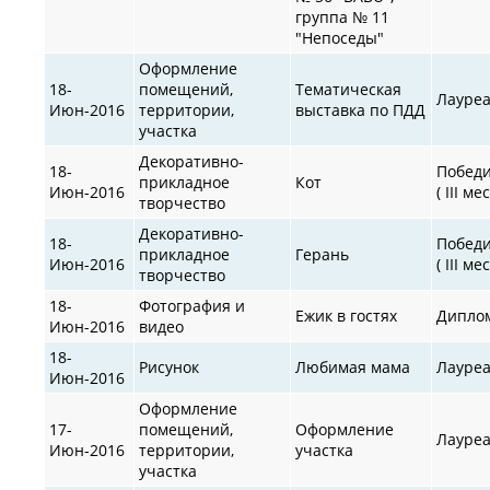
группа № 11
"Непоседы"
Оформление
18-
помещений,
Тематическая
Лауре
Июн-2016
территории,
выставка по ПДД
участка
Декоративно-
18-
Побед
прикладное
Кот
Июн-2016
( III ме
творчество
Декоративно-
18-
Побед
прикладное
Герань
Июн-2016
( III ме
творчество
18-
Фотография и
Ежик в гостях
Дипло
Июн-2016
видео
18-
Рисунок
Любимая мама
Лауре
Июн-2016
Оформление
17-
помещений,
Оформление
Лауре
Июн-2016
территории,
участка
участка