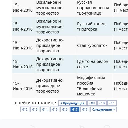
Вокальное и
Русская
15-
Побед
музыкальное
народная песня
Июн-2016
( II мес
творчество
"Во-кузнице
Вокальное и
15-
Русский танец
Побед
музыкальное
Июн-2016
"Подгорка
( I мест
творчество
Декоративно-
15-
Побед
прикладное
Стая куропаток
Июн-2016
( I мест
творчество
Декоративно-
15-
Где-то на белом
Побед
прикладное
Июн-2016
свете
( I мест
творчество
Модификация
Декоративно-
15-
пособия
Побед
прикладное
Июн-2016
"Волшебный
( I мест
творчество
мешочек
Перейти к странице:
< Предыдущая
609
610
611
612
613
614
615
616
617
618
Следующая >