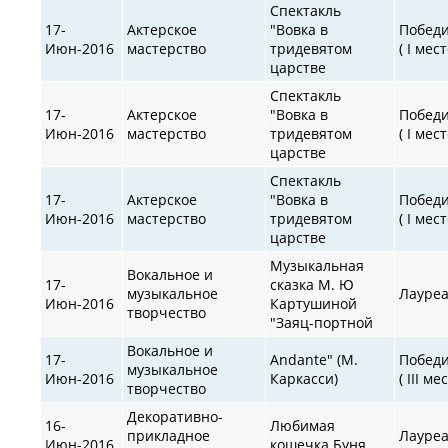
Спектакль
17-
Актерское
"Вовка в
Побед
Июн-2016
мастерство
тридевятом
( I мест
царстве
Спектакль
17-
Актерское
"Вовка в
Побед
Июн-2016
мастерство
тридевятом
( I мест
царстве
Спектакль
17-
Актерское
"Вовка в
Побед
Июн-2016
мастерство
тридевятом
( I мест
царстве
Музыкальная
Вокальное и
17-
сказка М. Ю
музыкальное
Лауре
Июн-2016
Картушиной
творчество
"Заяц-портной
Вокальное и
17-
Andante" (М.
Побед
музыкальное
Июн-2016
Каркасси)
( III ме
творчество
Декоративно-
16-
Любимая
прикладное
Лауре
Июн-2016
кошечка Буня