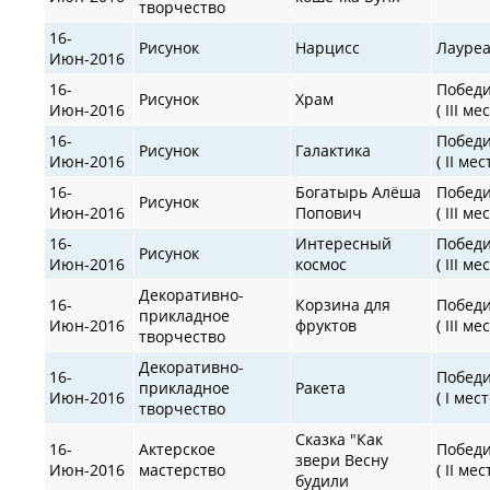
творчество
16-
Рисунок
Нарцисс
Лауре
Июн-2016
16-
Побед
Рисунок
Храм
Июн-2016
( III ме
16-
Побед
Рисунок
Галактика
Июн-2016
( II мес
16-
Богатырь Алёша
Побед
Рисунок
Июн-2016
Попович
( III ме
16-
Интересный
Побед
Рисунок
Июн-2016
космос
( III ме
Декоративно-
16-
Корзина для
Побед
прикладное
Июн-2016
фруктов
( III ме
творчество
Декоративно-
16-
Побед
прикладное
Ракета
Июн-2016
( I мест
творчество
Сказка "Как
16-
Актерское
Побед
звери Весну
Июн-2016
мастерство
( II мес
будили