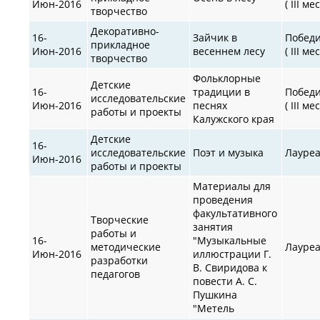
Июн-2016
( III ме
творчество
Декоративно-
16-
Зайчик в
Побед
прикладное
Июн-2016
весеннем лесу
( III ме
творчество
Фольклорные
Детские
16-
традиции в
Побед
исследовательские
Июн-2016
песнях
( III ме
работы и проекты
Калужского края
Детские
16-
исследовательские
Поэт и музыка
Лауре
Июн-2016
работы и проекты
Материалы для
проведения
факультативного
Творческие
занятия
работы и
16-
"Музыкальные
методические
Лауре
Июн-2016
иллюстрации Г.
разработки
В. Свиридова к
педагогов
повести А. С.
Пушкина
"Метель