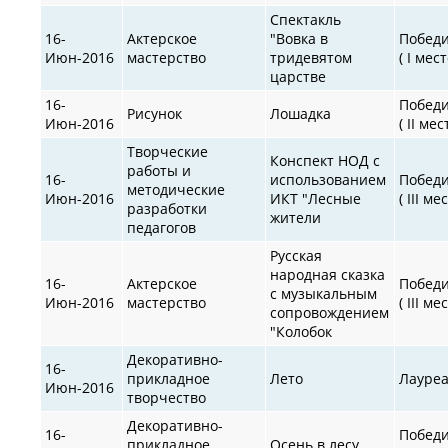
Спектакль
16-
Актерское
"Вовка в
Побед
Июн-2016
мастерство
тридевятом
( I мест
царстве
16-
Побед
Рисунок
Лошадка
Июн-2016
( II мес
Творческие
Конспект НОД с
работы и
16-
использованием
Побед
методические
Июн-2016
ИКТ "Лесные
( III ме
разработки
жители
педагогов
Русская
народная сказка
16-
Актерское
Побед
с музыкальным
Июн-2016
мастерство
( III ме
сопровождением
"Колобок
Декоративно-
16-
прикладное
Лето
Лауре
Июн-2016
творчество
Декоративно-
16-
Побед
прикладное
Осень в лесу