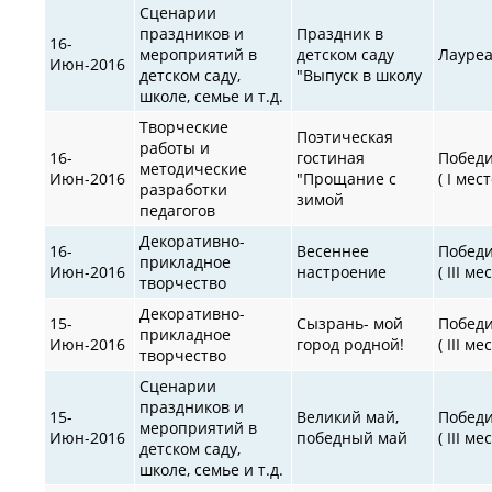
Сценарии
праздников и
Праздник в
16-
мероприятий в
детском саду
Лауре
Июн-2016
детском саду,
"Выпуск в школу
школе, семье и т.д.
Творческие
Поэтическая
работы и
16-
гостиная
Побед
методические
Июн-2016
"Прощание с
( I мест
разработки
зимой
педагогов
Декоративно-
16-
Весеннее
Побед
прикладное
Июн-2016
настроение
( III ме
творчество
Декоративно-
15-
Сызрань- мой
Побед
прикладное
Июн-2016
город родной!
( III ме
творчество
Сценарии
праздников и
15-
Великий май,
Побед
мероприятий в
Июн-2016
победный май
( III ме
детском саду,
школе, семье и т.д.