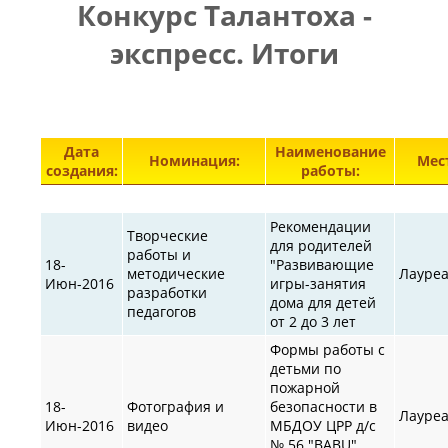
Конкурс Талантоха -
ПРАВИЛА
|
|
КОНТАКТЫ
экспресс. Итоги
Элементы 30801—30842 из 30871.
Дата
Наименование
Номинация:
Мес
создания:
работы:
Рекомендации
Творческие
для родителей
работы и
18-
"Развивающие
методические
Лауре
Июн-2016
игры-занятия
разработки
дома для детей
педагогов
от 2 до 3 лет
Формы работы с
детьми по
пожарной
18-
Фотография и
безопасности в
Лауре
Июн-2016
видео
МБДОУ ЦРР д/с
№ 56 "BABU",