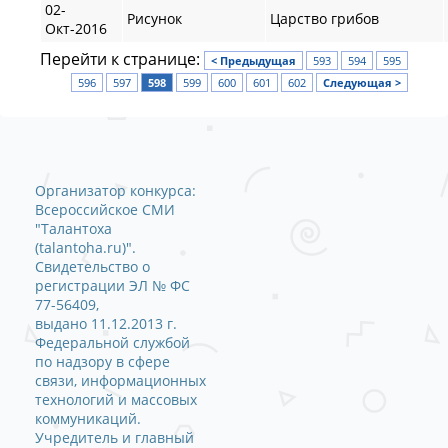
02-
Рисунок
Царство грибов
Окт-2016
Перейти к странице:
< Предыдущая
593
594
595
596
597
598
599
600
601
602
Следующая >
Организатор конкурса:
Всероссийское СМИ
"Талантоха
(talantoha.ru)".
Свидетельство о
регистрации ЭЛ № ФС
77-56409,
выдано 11.12.2013 г.
Федеральной службой
по надзору в сфере
связи, информационных
технологий и массовых
коммуникаций.
Учредитель и главный