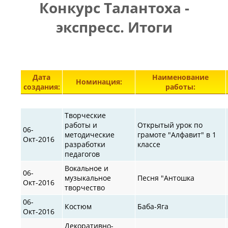
Конкурс Талантоха -
ПРАВИЛА
|
|
КОНТАКТЫ
экспресс. Итоги
Элементы 29851—29900 из 30872.
Дата
Наименование
Номинация:
создания:
работы:
Творческие
работы и
Открытый урок по
06-
методические
грамоте "Алфавит" в 1
Окт-2016
разработки
классе
педагогов
Вокальное и
06-
музыкальное
Песня "Антошка
Окт-2016
творчество
06-
Костюм
Баба-Яга
Окт-2016
Декоративно-