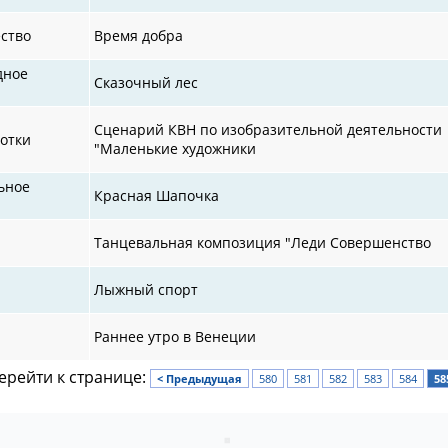
ство
Время добра
дное
Сказочный лес
Сценарий КВН по изобразительной деятельности
отки
"Маленькие художники
ьное
Красная Шапочка
Танцевальная композиция "Леди Совершенство
Лыжный спорт
Раннее утро в Венеции
ерейти к странице:
< Предыдущая
580
581
582
583
584
58