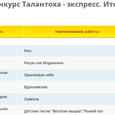
нкурс Талантоха - экспресс. Ит
Э
я:
Наименование работы:
Рекс
Рисую как Модильяни
ьное
Оранжевое небо
Вдохновение
дное
Львёнок
ьное
Детские песни "Веселая мышка","Рыжий кот