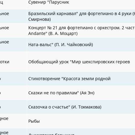
иц
Сувенир "Парусник
ьное
Бразильский карнавал" для фортепиано в 4 руки (
Смирнова)
ьное
Концерт № 21 для фортепиано с оркестром. 2 част
Andante" (В. А. Моцарт)
ьное
Ната-вальс" (П. И. Чайковский)
отки
Обобщающий урок "Мир шекспировских героев
о
Стихотворение "Красота земли родной
о
Сказки не по правилам" (Ая Эн)
о
Сказочка о счастье" (И. Токмакова)
дное
Рыбы
дное