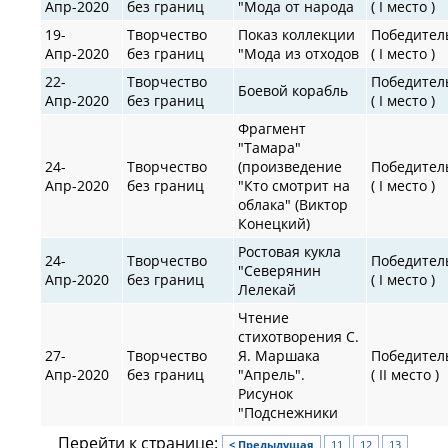
Апр-2020
без границ
"Мода от народа
( I место )
19-
Творчество
Показ коллекции
Победител
Апр-2020
без границ
"Мода из отходов
( I место )
22-
Творчество
Победител
Боевой корабль
Апр-2020
без границ
( I место )
Фрагмент
"Тамара"
24-
Творчество
(произведение
Победител
Апр-2020
без границ
"Кто смотрит на
( I место )
облака" (Виктор
Конецкий)
Ростовая кукла
24-
Творчество
Победител
"Северянин
Апр-2020
без границ
( I место )
Лелекай
Чтение
стихотворения С.
27-
Творчество
Я. Маршака
Победител
Апр-2020
без границ
"Апрель".
( II место )
Рисунок
"Подснежники
Перейти к странице:
< Предыдущая
11
12
13