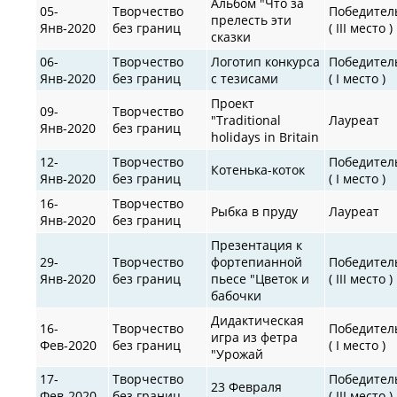
Альбом "Что за
05-
Творчество
Победител
прелесть эти
Янв-2020
без границ
( III место )
сказки
06-
Творчество
Логотип конкурса
Победител
Янв-2020
без границ
с тезисами
( I место )
Проект
09-
Творчество
"Traditional
Лауреат
Янв-2020
без границ
holidays in Britain
12-
Творчество
Победител
Котенька-коток
Янв-2020
без границ
( I место )
16-
Творчество
Рыбка в пруду
Лауреат
Янв-2020
без границ
Презентация к
29-
Творчество
фортепианной
Победител
Янв-2020
без границ
пьесе "Цветок и
( III место )
бабочки
Дидактическая
16-
Творчество
Победител
игра из фетра
Фев-2020
без границ
( I место )
"Урожай
17-
Творчество
Победител
23 Февраля
Фев-2020
без границ
( III место )