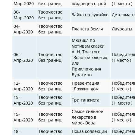
Мар-2020
без границ
юидовцев строй
( II место )
30-
Творчество
Зайка на лужайке
Дипломан
Мар-2020
без границ
04-
Творчество
Планета Земля
Лауреаты
Апр-2020
без границ
Мюзикл по
мотивам сказки
А. Н. Толстого
06-
Творчество
Победител
"Золотой ключик,
Апр-2020
без границ
( I место )
или
Приключения
Буратино
12-
Творчество
Презентация
Победител
Апр-2020
без границ
"Ложкин дом
( I место )
15-
Творчество
Победител
Три танкиста
Апр-2020
без границ
( II место )
Самое сильное
15-
Творчество
Победител
лекарство в
Апр-2020
без границ
( I место )
мире- Вера
18-
Творчество
Показ коллекции
Победител