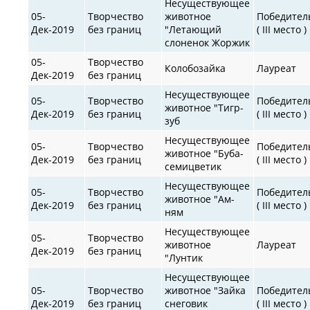
Несуществующее
05-
Творчество
животное
Победител
Дек-2019
без границ
"Летающий
( III место )
слоненок Жоржик
05-
Творчество
Колобозайка
Лауреат
Дек-2019
без границ
Несуществующее
05-
Творчество
Победител
животное "Тигр-
Дек-2019
без границ
( III место )
зуб
Несуществующее
05-
Творчество
Победител
животное "Буба-
Дек-2019
без границ
( III место )
семицветик
Несуществующее
05-
Творчество
Победител
животное "Ам-
Дек-2019
без границ
( III место )
ням
Несуществующее
05-
Творчество
животное
Лауреат
Дек-2019
без границ
"Лунтик
Несуществующее
05-
Творчество
животное "Зайка
Победител
Дек-2019
без границ
снеговик
( III место )