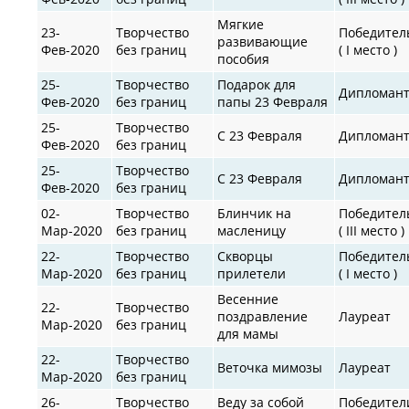
Мягкие
23-
Творчество
Победител
развивающие
Фев-2020
без границ
( I место )
пособия
25-
Творчество
Подарок для
Дипломан
Фев-2020
без границ
папы 23 Февраля
25-
Творчество
С 23 Февраля
Дипломан
Фев-2020
без границ
25-
Творчество
С 23 Февраля
Дипломан
Фев-2020
без границ
02-
Творчество
Блинчик на
Победител
Мар-2020
без границ
масленицу
( III место )
22-
Творчество
Скворцы
Победител
Мар-2020
без границ
прилетели
( I место )
Весенние
22-
Творчество
поздравление
Лауреат
Мар-2020
без границ
для мамы
22-
Творчество
Веточка мимозы
Лауреат
Мар-2020
без границ
26-
Творчество
Веду за собой
Победител