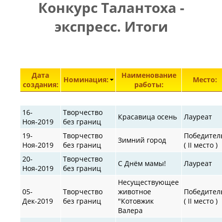
Конкурс Талантоха -
ПРАВИЛА
|
|
КОНТАКТЫ
экспресс. Итоги
Элементы 751—798 из 30872.
Дата
Наименование
Номинация:
Место:
создания:
работы:
16-
Творчество
Красавица осень
Лауреат
Ноя-2019
без границ
19-
Творчество
Победител
Зимний город
Ноя-2019
без границ
( II место )
20-
Творчество
С Днём мамы!
Лауреат
Ноя-2019
без границ
Несуществующее
05-
Творчество
животное
Победител
Дек-2019
без границ
"Котовжик
( II место )
Валера