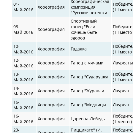
Хореографическая
01-
Победите
Хореография
композиция
Май-2016
( III место 
"Русские потешки
Спортивный
03-
танец "Если
Победите
Хореография
Май-2016
хочешь быть
( III место 
здоров
10-
Победите
Хореография
Гадалка
Май-2016
( III место 
12-
Хореография
Танец с мячами
Лауреат
Май-2016
13-
Победите
Хореография
Танец "Сударушка
Май-2016
( III место 
14-
Хореография
Танец "Журавли
Лауреат
Май-2016
16-
Хореография
Танец "Модницы
Лауреат
Май-2016
16-
Победите
Хореография
Царевна-Лебедь
Май-2016
( I место )
23-
Пиццикато" (И.
Победите
Хореография