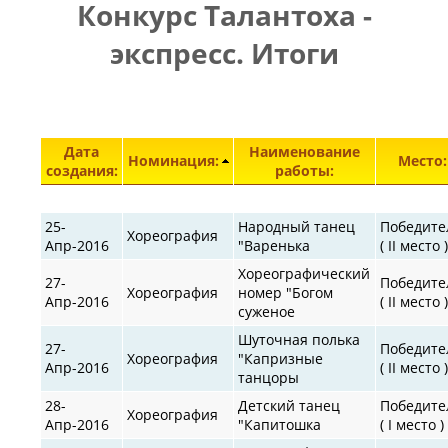
Конкурс Талантоха -
ПРАВИЛА
|
|
КОНТАКТЫ
экспресс. Итоги
Элементы 29451—29487 из 30872.
Дата
Наименование
Номинация:
Место:
создания:
работы:
25-
Народный танец
Победите
Хореография
Апр-2016
"Варенька
( II место 
Хореографический
27-
Победите
Хореография
номер "Богом
Апр-2016
( II место 
суженое
Шуточная полька
27-
Победите
Хореография
"Капризные
Апр-2016
( II место 
танцоры
28-
Детский танец
Победите
Хореография
Апр-2016
"Капитошка
( I место )