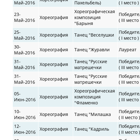
Май-2016
Пахельбель)
( I место )
Хореографическая
23-
Победите
Хореография
композиция
Май-2016
( III место 
"Барыня
25-
Победите
Хореография
Танец "Веселушки
Май-2016
( I место )
30-
Хореография
Танец "Журавли
Лауреат
Май-2016
31-
Танец "Русские
Победите
Хореография
Май-2016
матрешечки
( III место 
31-
Танец "Русские
Победите
Хореография
Май-2016
матрешечки
( III место 
Хореографическая
05-
Победите
Хореография
композиция
Июн-2016
( III место 
"Фламенко
10-
Победите
Хореография
Танец "Милашка
Июн-2016
( II место 
12-
Победите
Хореография
Танец "Кадриль
Июн-2016
( II место 