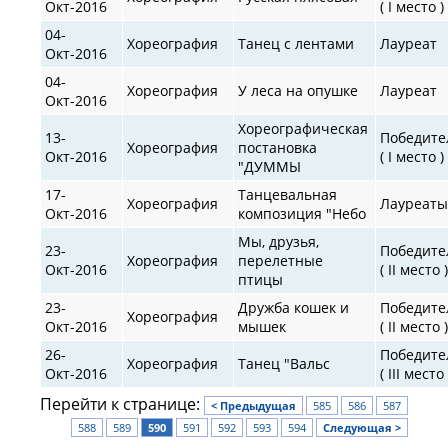
Окт-2016
( I место )
04-
Хореография
Танец с лентами
Лауреат
Окт-2016
04-
Хореография
У леса на опушке
Лауреат
Окт-2016
Хореографическая
13-
Победите
Хореография
постановка
Окт-2016
( I место )
"ДУММЫ
17-
Танцевальная
Хореография
Лауреат
Окт-2016
композиция "Небо
Мы, друзья,
23-
Победите
Хореография
перелетные
Окт-2016
( II место 
птицы
23-
Дружба кошек и
Победите
Хореография
Окт-2016
мышек
( II место 
26-
Победите
Хореография
Танец "Вальс
Окт-2016
( III место 
Перейти к странице:
< Предыдущая
585
586
587
588
589
590
591
592
593
594
Следующая >