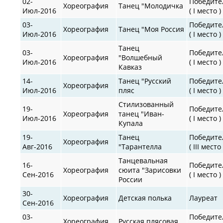
02-
Победите
Хореография
Танец "Молодичка
Июл-2016
( I место )
03-
Победите
Хореография
Танец "Моя Россия
Июл-2016
( I место )
Танец
03-
Победите
Хореография
"Волшебный
Июл-2016
( I место )
Кавказ
14-
Танец "Русский
Победите
Хореография
Июл-2016
пляс
( I место )
Стилизованный
19-
Победите
Хореография
танец "Иван-
Июл-2016
( I место )
Купала
19-
Танец
Победите
Хореография
Авг-2016
"Тарантелла
( III место 
Танцевальная
16-
Победите
Хореография
сюита "Зарисовки
Сен-2016
( I место )
России
30-
Хореография
Детская полька
Лауреат
Сен-2016
03-
Победите
Хореография
Русская плясовая