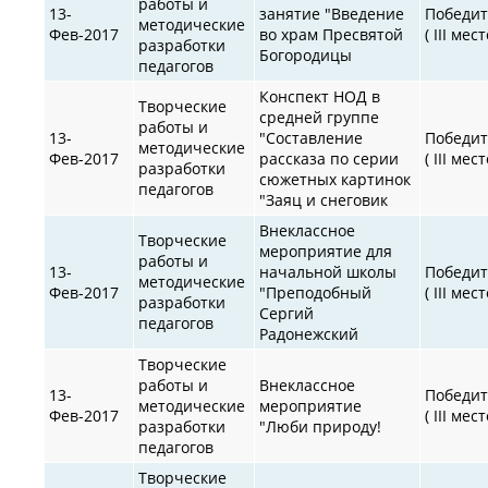
работы и
13-
занятие "Введение
Победит
методические
Фев-2017
во храм Пресвятой
( III мест
разработки
Богородицы
педагогов
Конспект НОД в
Творческие
средней группе
работы и
13-
"Составление
Победит
методические
Фев-2017
рассказа по серии
( III мест
разработки
сюжетных картинок
педагогов
"Заяц и снеговик
Внеклассное
Творческие
мероприятие для
работы и
13-
начальной школы
Победит
методические
Фев-2017
"Преподобный
( III мест
разработки
Сергий
педагогов
Радонежский
Творческие
работы и
Внеклассное
13-
Победит
методические
мероприятие
Фев-2017
( III мест
разработки
"Люби природу!
педагогов
Творческие