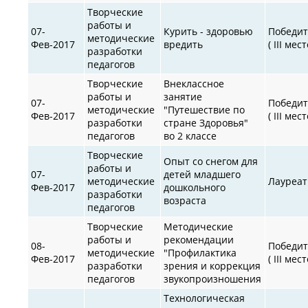
Творческие
работы и
07-
Курить - здоровью
Победит
методические
Фев-2017
вредить
( III мест
разработки
педагогов
Творческие
Внеклассное
работы и
занятие
07-
Победит
методические
"Путешествие по
Фев-2017
( III мест
разработки
стране Здоровья"
педагогов
во 2 классе
Творческие
Опыт со снегом для
работы и
07-
детей младшего
методические
Лауреат
Фев-2017
дошкольного
разработки
возраста
педагогов
Творческие
Методические
работы и
рекомендации
08-
Победит
методические
"Профилактика
Фев-2017
( III мест
разработки
зрения и коррекция
педагогов
звукопроизношения
Технологическая