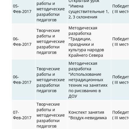
Открытый урок
работы и
05-
"Имена
Победит
методические
Фев-2017
существительные 1,
( III мест
разработки
2, 3 склонения
педагогов
Методическая
Творческие
разработка
работы и
06-
"Традиции,
Победит
методические
Фев-2017
праздники и
( III мест
разработки
культура народов
педагогов
Крайнего Севера
Методическая
Творческие
разработка
работы и
"Использование
06-
Победит
методические
нетрадиционных
Фев-2017
( III мест
разработки
техник на занятиях
педагогов
по рисованию в
ДОУ
Творческие
работы и
07-
Конспект занятия
Победит
методические
Фев-2017
"Воздух-невидимка
( III мест
разработки
педагогов