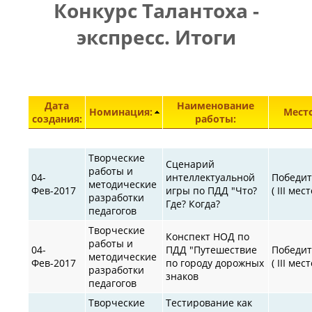
Конкурс Талантоха -
ПРАВИЛА
|
|
КОНТАКТЫ
экспресс. Итоги
Элементы 951—994 из 30872.
Дата
Наименование
Номинация:
Место
создания:
работы:
Творческие
Сценарий
работы и
04-
интеллектуальной
Победит
методические
Фев-2017
игры по ПДД "Что?
( III мест
разработки
Где? Когда?
педагогов
Творческие
Конспект НОД по
работы и
04-
ПДД "Путешествие
Победит
методические
Фев-2017
по городу дорожных
( III мест
разработки
знаков
педагогов
Творческие
Тестирование как