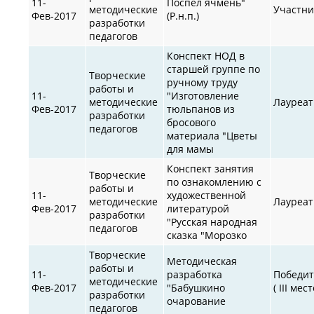
11-
Поспел ячмень"
методические
Участни
Фев-2017
(Р.н.п.)
разработки
педагогов
Конспект НОД в
старшей группе по
Творческие
ручному труду
работы и
11-
"Изготовление
методические
Лауреат
Фев-2017
тюльпанов из
разработки
бросового
педагогов
материала "Цветы
для мамы
Конспект занятия
Творческие
по ознакомлению с
работы и
11-
художественной
методические
Лауреат
Фев-2017
литературой
разработки
"Русская народная
педагогов
сказка "Морозко
Творческие
Методическая
работы и
11-
разработка
Победит
методические
Фев-2017
"Бабушкино
( III мест
разработки
очарование
педагогов