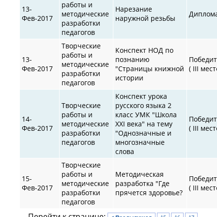
работы и
13-
Нарезание
методические
Диплом
Фев-2017
наружной резьбы
разработки
педагогов
Творческие
Конспект НОД по
работы и
13-
познанию
Победит
методические
Фев-2017
"Страницы книжной
( III мест
разработки
истории
педагогов
Конспект урока
Творческие
русского языка 2
работы и
класс УМК "Школа
14-
Победит
методические
XXI века" на тему
Фев-2017
( III мест
разработки
"Однозначные и
педагогов
многозначные
слова
Творческие
работы и
Методическая
15-
Победит
методические
разработка "Где
Фев-2017
( III мест
разработки
прячется здоровье?
педагогов
Перейти к странице: