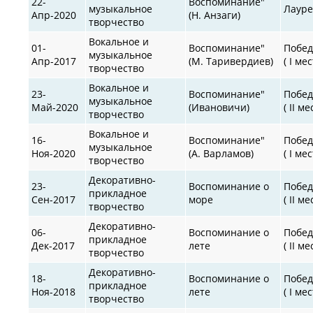
22-
Воспоминание"
музыкальное
Лауре
Апр-2020
(Н. Анзаги)
творчество
Вокальное и
01-
Воспоминание"
Побед
музыкальное
Апр-2017
(М. Таривердиев)
( I мес
творчество
Вокальное и
23-
Воспоминание"
Побед
музыкальное
Май-2020
(Ивановичи)
( II ме
творчество
Вокальное и
16-
Воспоминание"
Побед
музыкальное
Ноя-2020
(А. Варламов)
( I мес
творчество
Декоративно-
23-
Воспоминание о
Побед
прикладное
Сен-2017
море
( II ме
творчество
Декоративно-
06-
Воспоминание о
Побед
прикладное
Дек-2017
лете
( II ме
творчество
Декоративно-
18-
Воспоминание о
Побед
прикладное
Ноя-2018
лете
( I мес
творчество