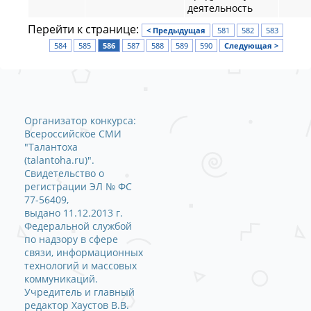
деятельность
Перейти к странице:
< Предыдущая
581
582
583
584
585
586
587
588
589
590
Следующая >
Организатор конкурса:
Всероссийское СМИ
"Талантоха
(talantoha.ru)".
Свидетельство о
регистрации ЭЛ № ФС
77-56409,
выдано 11.12.2013 г.
Федеральной службой
по надзору в сфере
связи, информационных
технологий и массовых
коммуникаций.
Учредитель и главный
редактор Хаустов В.В.