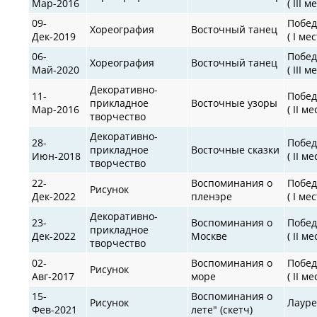
Мар-2016
( III м
09-
Побед
Хореография
Восточный танец
Дек-2019
( I мес
06-
Побед
Хореография
Восточный танец
Май-2020
( III м
Декоративно-
11-
Побед
прикладное
Восточные узоры
Мар-2016
( II ме
творчество
Декоративно-
28-
Побед
прикладное
Восточные сказки
Июн-2018
( II ме
творчество
22-
Воспоминания о
Побед
Рисунок
Дек-2022
пленэре
( I мес
Декоративно-
23-
Воспоминания о
Побед
прикладное
Дек-2022
Москве
( II ме
творчество
02-
Воспоминания о
Побед
Рисунок
Авг-2017
море
( II ме
15-
Воспоминания о
Рисунок
Лауре
Фев-2021
лете" (скетч)