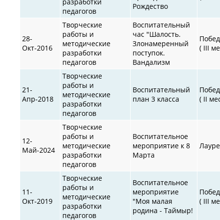
разработки
Рождество
педагогов
Творческие
Воспитательный
работы и
час "Шалость.
28-
Побед
методические
Злонамеренный
Окт-2016
( III м
разработки
поступок.
педагогов
Вандализм
Творческие
работы и
21-
Воспитательный
Побед
методические
Апр-2018
план 3 класса
( II ме
разработки
педагогов
Творческие
работы и
Воспитательное
12-
методические
мероприятие к 8
Лауре
Май-2024
разработки
Марта
педагогов
Творческие
Воспитательное
работы и
11-
мероприятие
Побед
методические
Окт-2019
"Моя малая
( III м
разработки
родина - Таймыр!
педагогов