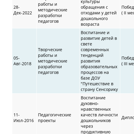
культуры
работы и
28-
обращения с
Побед
методические
Дек-2022
отходами у детей
( II ме
разработки
дошкольного
педагогов
возраста
Воспитание и
развитие детей в
свете
Творческие
современных
работы и
тенденций
05-
Побед
методические
развития
Авг-2018
( III м
разработки
образовательных
педагогов
процессов на
базе ДОУ
"Путешествие в
страну Сенсорику
Воспитание
духовно-
нравственных
11-
Педагогические
качеств личности
Дипл
Июл-2016
проекты
дошкольников
через
продуктивную