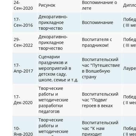
24-
Воспоминание о
Рисунок
Дипл
Сен-2020
лете
Декоративно-
17-
Побед
прикладное
Воспоминание
Сен-2016
( III м
творчество
Декоративно-
29-
Воспитателя с
Побед
прикладное
Сен-2022
праздником!
( III м
творчество
Сценарии
Воспитательский
праздников и
17-
час "Путешествие
мероприятий в
Лауре
Апр-2017
в Волшебную
детском саду,
страну
школе, семье и т.д.
Творческие
работы и
Воспитательский
17-
Побед
методические
час "Подвиг
Дек-2020
( II ме
разработки
героев в веках
педагогов
Творческие
Воспитательский
работы и
10-
час "К нам
Побед
методические
Янв-2020
приходит
( II ме