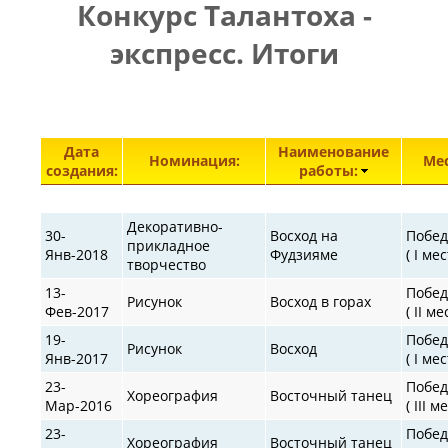
Конкурс Талантоха -
ПРАВИЛА
|
|
КОНТАКТЫ
экспресс. Итоги
Элементы 29251—29296 из 30872.
Дата
Наименование
Номинация:
Мес
создания:
работы:
Декоративно-
30-
Восход на
Побед
прикладное
Янв-2018
Фудзияме
( I мес
творчество
13-
Побед
Рисунок
Восход в горах
Фев-2017
( II ме
19-
Побед
Рисунок
Восход
Янв-2017
( I мес
23-
Побед
Хореография
Восточный танец
Мар-2016
( III м
23-
Побед
Хореография
Восточный танец