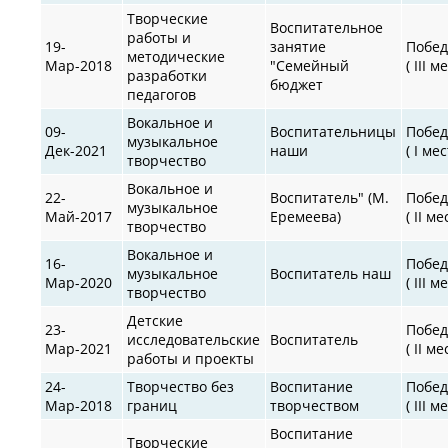
Творческие
Воспитательное
работы и
19-
занятие
Побед
методические
Мар-2018
"Cемейный
( III м
разработки
бюджет
педагогов
Вокальное и
09-
Воспитательницы
Побед
музыкальное
Дек-2021
наши
( I мес
творчество
Вокальное и
22-
Воспитатель" (М.
Побед
музыкальное
Май-2017
Еремеева)
( II ме
творчество
Вокальное и
16-
Побед
музыкальное
Воспитатель наш
Мар-2020
( III м
творчество
Детские
23-
Побед
исследовательские
Воспитатель
Мар-2021
( II ме
работы и проекты
24-
Творчество без
Воспитание
Побед
Мар-2018
границ
творчеством
( III м
Воспитание
Творческие