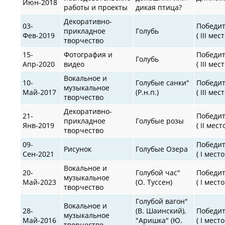
Июн-2018
работы и проекты
дикая птица?
Декоративно-
03-
Победи
прикладное
Голубь
Фев-2019
( III мест
творчество
15-
Фотография и
Победи
Голубь
Апр-2020
видео
( III мест
Вокальное и
10-
Голубые санки"
Победи
музыкальное
Май-2017
(Р.н.п.)
( III мест
творчество
Декоративно-
21-
Победи
прикладное
Голубые розы
Янв-2019
( II место
творчество
09-
Победи
Рисунок
Голубые Озера
Сен-2021
( I место
Вокальное и
20-
Голубой час"
Победи
музыкальное
Май-2023
(О. Туссен)
( I место
творчество
Голубой вагон"
Вокальное и
28-
(В. Шаинский),
Победи
музыкальное
Май-2016
"Аришка" (Ю.
( I место
творчество