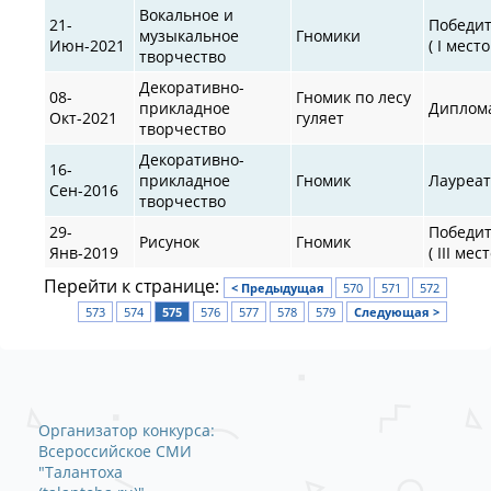
Вокальное и
21-
Победи
музыкальное
Гномики
Июн-2021
( I место
творчество
Декоративно-
08-
Гномик по лесу
прикладное
Диплом
Окт-2021
гуляет
творчество
Декоративно-
16-
прикладное
Гномик
Лауреа
Сен-2016
творчество
29-
Победи
Рисунок
Гномик
Янв-2019
( III мест
Перейти к странице:
< Предыдущая
570
571
572
573
574
575
576
577
578
579
Следующая >
Организатор конкурса:
Всероссийское СМИ
"Талантоха