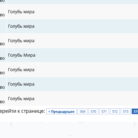
во
Голубь мира
во
Голубь мира
Голубь мира
во
Голубь Мира
во
Голубь мира
во
Голубь мира
во
Голубь мира
во
ерейти к странице:
< Предыдущая
569
570
571
572
573
57