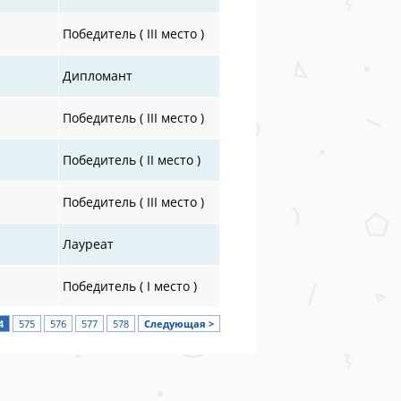
Победитель ( III место )
Дипломант
Победитель ( III место )
Победитель ( II место )
Победитель ( III место )
Лауреат
Победитель ( I место )
4
575
576
577
578
Следующая >