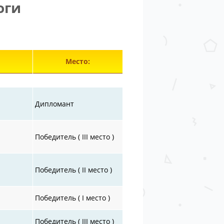
оги
лементы 28651—28696 из 30872.
Место:
Дипломант
Победитель ( III место )
Победитель ( II место )
Победитель ( I место )
Победитель ( III место )