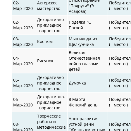
Стихотворение
02-
Актерское
Победител
"Подруги" (Э.
Мар-2020
мастерство
( I место )
Асадова)
Декоративно-
02-
Поделка "С
Победител
прикладное
Мар-2020
Пасхой
( I место )
творчество
03-
Мышильда из
Победител
Костюм
Мар-2020
Щелкунчика
( I место )
Великая
04-
Отечественная
Победител
Рисунок
Мар-2020
война глазами
( I место )
детей
Декоративно-
05-
Победител
прикладное
Думочка
Мар-2020
( I место )
творчество
Декоративно-
06-
8 Марта -
Победител
прикладное
Мар-2020
Женский день
( I место )
творчество
Творческие
Урок развития
работы и
08-
устной речи
Победител
методические
Мар-2020
"Жизнь животных
( I место )