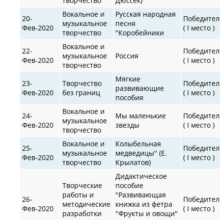
творчество
Дюссек)
Вокальное и
Русская народная
20-
Победител
музыкальное
песня
Фев-2020
( I место )
творчество
"Коробейники
Вокальное и
22-
Победител
музыкальное
Россия
Фев-2020
( I место )
творчество
Мягкие
23-
Творчество
Победител
развивающие
Фев-2020
без границ
( I место )
пособия
Вокальное и
24-
Мы маленькие
Победител
музыкальное
Фев-2020
звезды
( I место )
творчество
Вокальное и
Колыбельная
25-
Победител
музыкальное
медведицы" (Е.
Фев-2020
( I место )
творчество
Крылатов)
Дидактическое
Творческие
пособие
работы и
"Развивающая
26-
Победител
методические
книжка из фетра
Фев-2020
( I место )
разработки
"Фрукты и овощи"