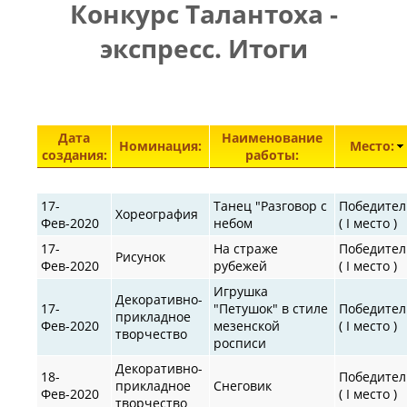
Конкурс Талантоха -
ПРАВИЛА
|
|
КОНТАКТЫ
экспресс. Итоги
Элементы 29551—29600 из 30872.
Дата
Наименование
Номинация:
Место:
создания:
работы:
17-
Танец "Разговор с
Победител
Хореография
Фев-2020
небом
( I место )
17-
На страже
Победител
Рисунок
Фев-2020
рубежей
( I место )
Игрушка
Декоративно-
17-
"Петушок" в стиле
Победител
прикладное
Фев-2020
мезенской
( I место )
творчество
росписи
Декоративно-
18-
Победител
прикладное
Снеговик
Фев-2020
( I место )
творчество