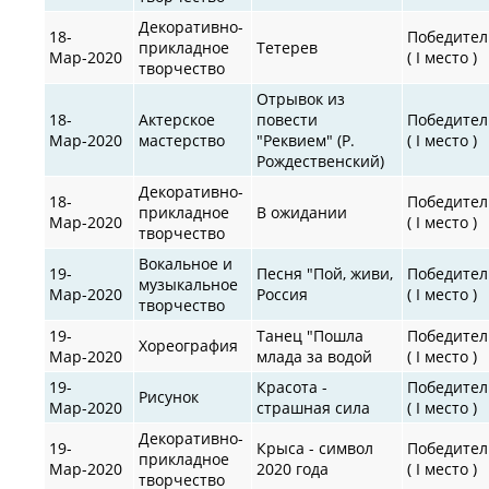
Декоративно-
18-
Победител
прикладное
Тетерев
Мар-2020
( I место )
творчество
Отрывок из
18-
Актерское
повести
Победител
Мар-2020
мастерство
"Реквием" (Р.
( I место )
Рождественский)
Декоративно-
18-
Победител
прикладное
В ожидании
Мар-2020
( I место )
творчество
Вокальное и
19-
Песня "Пой, живи,
Победител
музыкальное
Мар-2020
Россия
( I место )
творчество
19-
Танец "Пошла
Победител
Хореография
Мар-2020
млада за водой
( I место )
19-
Красота -
Победител
Рисунок
Мар-2020
страшная сила
( I место )
Декоративно-
19-
Крыса - символ
Победител
прикладное
Мар-2020
2020 года
( I место )
творчество