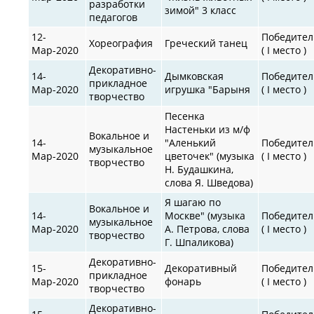
разработки
зимой" 3 класс
педагогов
12-
Победител
Хореография
Греческий танец
Мар-2020
( I место )
Декоративно-
14-
Дымковская
Победител
прикладное
Мар-2020
игрушка "Барыня
( I место )
творчество
Песенка
Настеньки из м/ф
Вокальное и
14-
"Аленький
Победител
музыкальное
Мар-2020
цветочек" (музыка
( I место )
творчество
Н. Будашкина,
слова Я. Шведова)
Я шагаю по
Вокальное и
14-
Москве" (музыка
Победител
музыкальное
Мар-2020
А. Петрова, слова
( I место )
творчество
Г. Шпаликова)
Декоративно-
15-
Декоративный
Победител
прикладное
Мар-2020
фонарь
( I место )
творчество
Декоративно-