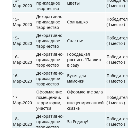
15-
Победител
прикладное
Цветы
Мар-2020
( I место )
творчество
Декоративно-
15-
Победител
прикладное
Солнышко
Мар-2020
( I место )
творчество
Декоративно-
15-
Победител
прикладное
Счастье
Мар-2020
( I место )
творчество
Декоративно-
Городецкая
16-
Победител
прикладное
роспись "Павлин
Мар-2020
( I место )
творчество
в саду
Декоративно-
16-
Букет для
Победител
прикладное
Мар-2020
мамочки
( I место )
творчество
Оформление
Оформление зала
17-
помещений,
к
Победител
Мар-2020
территории,
инсценированной
( I место )
участка
сказке
Декоративно-
18-
Победител
прикладное
За Родину!
Мар-2020
( I место )
творчество