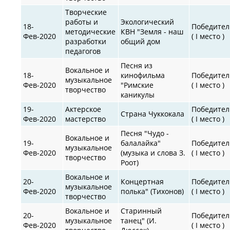
Творческие
работы и
Экологический
18-
Победител
методические
КВН "Земля - наш
Фев-2020
( I место )
разработки
общий дом
педагогов
Песня из
Вокальное и
18-
кинофильма
Победител
музыкальное
Фев-2020
"Римские
( I место )
творчество
каникулы
19-
Актерское
Победител
Страна Чуккокала
Фев-2020
мастерство
( I место )
Песня "Чудо -
Вокальное и
19-
балалайка"
Победител
музыкальное
Фев-2020
(музыка и слова З.
( I место )
творчество
Роот)
Вокальное и
20-
Концертная
Победител
музыкальное
Фев-2020
полька" (Тихонов)
( I место )
творчество
Вокальное и
Старинный
20-
Победител
музыкальное
танец" (И.
Фев-2020
( I место )