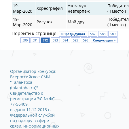
19-
Уж замуж
Победител
Хореография
Мар-2020
невтерпеж
( I место )
19-
Победител
Рисунок
Мой друг
Мар-2020
( I место )
Перейти к странице:
< Предыдущая
587
588
589
590
591
592
593
594
595
596
Следующая >
Организатор конкурса:
Всероссийское СМИ
"Талантоха
(talantoha.ru)".
Свидетельство о
регистрации ЭЛ № ФС
77-56409,
выдано 11.12.2013 г.
Федеральной службой
по надзору в сфере
связи, информационных