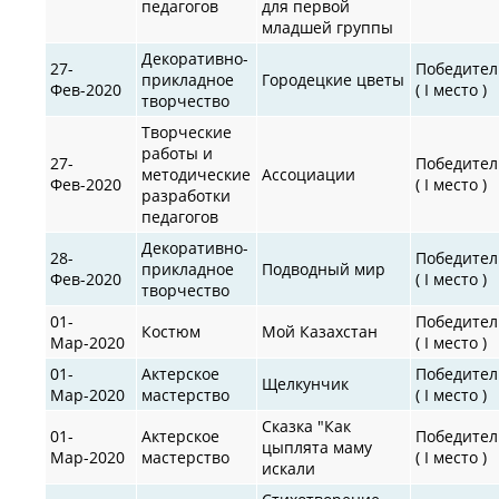
педагогов
для первой
младшей группы
Декоративно-
27-
Победител
прикладное
Городецкие цветы
Фев-2020
( I место )
творчество
Творческие
работы и
27-
Победител
методические
Ассоциации
Фев-2020
( I место )
разработки
педагогов
Декоративно-
28-
Победител
прикладное
Подводный мир
Фев-2020
( I место )
творчество
01-
Победител
Костюм
Мой Казахстан
Мар-2020
( I место )
01-
Актерское
Победител
Щелкунчик
Мар-2020
мастерство
( I место )
Сказка "Как
01-
Актерское
Победител
цыплята маму
Мар-2020
мастерство
( I место )
искали