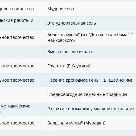
дное творчество
Мудрая сова
льские работы и
Эта удивительная соль
Болезнь куклы" (из "Детского альбома" П.
ьное творчество
Чайковского)
Вместе весело играть
ьное творчество
Грустно" (Г.Каурина)
ьное творчество
Песенка крокодила Гены" (В. Шаинский)
Предновогодние семейные традиции
 методические
Развитие внимания у младших школьник
в
ьное творчество
Вальс для мамы" (Мурадян)