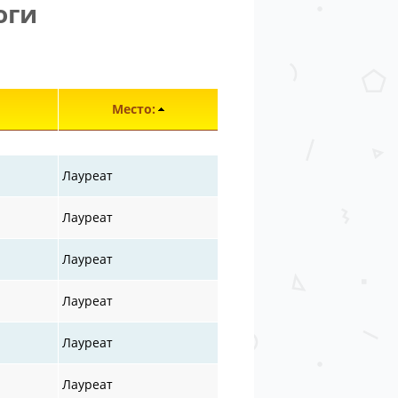
оги
лементы 29301—29350 из 30872.
Место:
Лауреат
Лауреат
Лауреат
Лауреат
Лауреат
Лауреат