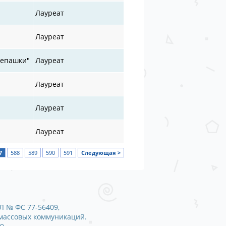
Лауреат
Лауреат
репашки"
Лауреат
Лауреат
Лауреат
Лауреат
7
588
589
590
591
Следующая >
Л № ФС 77-56409,
 массовых коммуникаций.