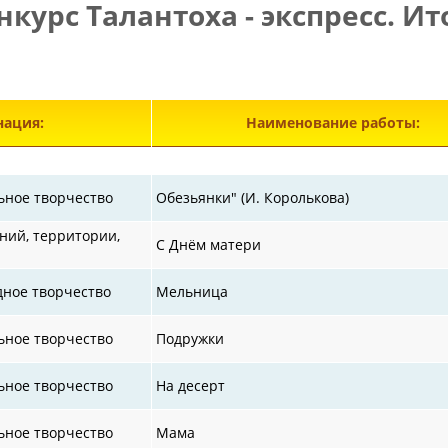
нкурс Талантоха - экспресс. Ит
Э
ация:
Наименование работы:
ьное творчество
Обезьянки" (И. Королькова)
ий, территории,
С Днём матери
дное творчество
Мельница
ьное творчество
Подружки
ьное творчество
На десерт
ьное творчество
Мама