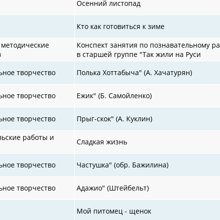
Осенний листопад
Кто как готовиться к зиме
 методические
Конспект занятия по познавательному р
в
в старшей группе "Так жили на Руси
ьное творчество
Полька Хоттабыча" (А. Хачатурян)
ьное творчество
Ежик" (Б. Самойленко)
ьное творчество
Прыг-скок" (А. Куклин)
льские работы и
Сладкая жизнь
ьное творчество
Частушка" (обр. Бажилина)
ьное творчество
Адажио" (Штейбельт)
Мой питомец - щенок