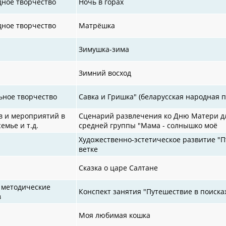
дное творчество
Ночь в горах
дное творчество
Матрёшка
Зимушка-зима
Зимний восход
ьное творчество
Савка и Гришка" (беларусская народная п
в и мероприятий в
Сценарий развлечения ко Дню Матери д
семье и т.д.
средней группы "Мама - солнышко моё
Художественно-эстетическое развитие "П
ветке
Сказка о царе Салтане
 методические
Конспект занятия "Путешествие в поиска
в
Моя любимая кошка