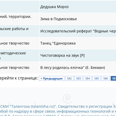
Дедушка Мороз
ий, территории,
Зима в Подмосковье
льские работы и
Исследовательский реферат "Водные че
ьное творчество
Танец "Единорожка
 методические
Чистоговорка на звук [Р]
в
ьное творчество
В лесу родилась елочка" (Е. Бекман)
ерейти к странице:
< Предыдущая
582
583
584
585
586
58
СМИ "Талантоха (talantoha.ru)". Свидетельство о регистрации Э
ужбой по надзору в сфере связи, информационных технологий и