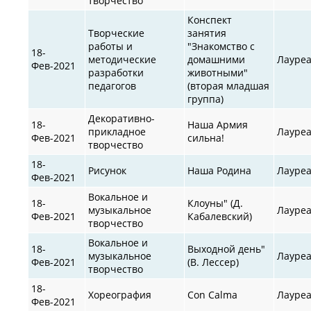
творчество
Конспект
Творческие
занятия
работы и
"Знакомство с
18-
методические
домашними
Лауре
Фев-2021
разработки
животными"
педагогов
(вторая младшая
группа)
Декоративно-
18-
Наша Армия
прикладное
Лауре
Фев-2021
сильна!
творчество
18-
Рисунок
Наша Родина
Лауре
Фев-2021
Вокальное и
18-
Клоуны" (Д.
музыкальное
Лауре
Фев-2021
Кабалевский)
творчество
Вокальное и
18-
Выходной день"
музыкальное
Лауре
Фев-2021
(В. Лессер)
творчество
18-
Хореография
Con Calma
Лауре
Фев-2021