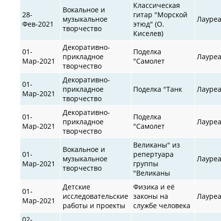
Классическая
Вокальное и
28-
гитар "Морской
музыкальное
Лауре
Фев-2021
этюд" (О.
творчество
Киселев)
Декоративно-
01-
Поделка
прикладное
Лауре
Мар-2021
"Самолет
творчество
Декоративно-
01-
прикладное
Поделка "Танк
Лауре
Мар-2021
творчество
Декоративно-
01-
Поделка
прикладное
Лауре
Мар-2021
"Самолет
творчество
Великаны" из
Вокальное и
01-
репертуара
музыкальное
Лауре
Мар-2021
группы
творчество
"Великаны
Детские
Физика и её
01-
исследовательские
законы на
Лауре
Мар-2021
работы и проекты
службе человека
02-