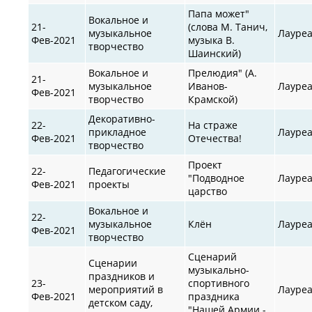
Папа может"
Вокальное и
21-
(слова М. Танич,
музыкальное
Лауре
Фев-2021
музыка В.
творчество
Шаинский)
Вокальное и
Прелюдия" (А.
21-
музыкальное
Иванов-
Лауре
Фев-2021
творчество
Крамской)
Декоративно-
22-
На страже
прикладное
Лауре
Фев-2021
Отечества!
творчество
Проект
22-
Педагогические
"Подводное
Лауре
Фев-2021
проекты
царство
Вокальное и
22-
музыкальное
Клён
Лауре
Фев-2021
творчество
Сценарий
Сценарии
музыкально-
праздников и
23-
спортивного
мероприятий в
Лауре
Фев-2021
праздника
детском саду,
"Нашей Армии -