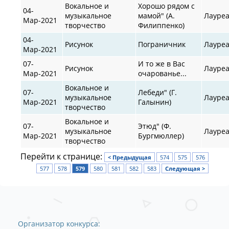
Вокальное и
Хорошо рядом с
04-
музыкальное
мамой" (А.
Лауре
Мар-2021
творчество
Филиппенко)
04-
Рисунок
Пограничник
Лауре
Мар-2021
07-
И то же в Вас
Рисунок
Лауре
Мар-2021
очарованье...
Вокальное и
07-
Лебеди" (Г.
музыкальное
Лауре
Мар-2021
Галынин)
творчество
Вокальное и
07-
Этюд" (Ф.
музыкальное
Лауре
Мар-2021
Бургмюллер)
творчество
Перейти к странице:
< Предыдущая
574
575
576
577
578
579
580
581
582
583
Следующая >
Организатор конкурса: