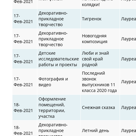
Фев-2021
колядки!
Декоративно-
17-
прикладное
Тигренок
Лауре
Фев-2021
творчество
Декоративно-
17-
Новогодняя
прикладное
Лауре
Фев-2021
композиция
творчество
Детские
Люби и знай
17-
исследовательские
свой край
Лауре
Фев-2021
работы и проекты
родной
Последний
17-
Фотография и
звонок
Лауре
Фев-2021
видео
выпускников 11
класса 2020 года
Оформление
18-
помещений,
Снежная сказка
Лауре
Фев-2021
территории,
участка
Декоративно-
18-
прикладное
Летний день
Лауре
Фев-2021