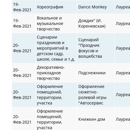
19-
Хореография
Dance Monkey
Лауре
Фев-2021
Вокальное и
19-
Дождик" (И.
музыкальное
Лауре
Фев-2021
Кореневская)
творчество
Сценарии
Сценарий
праздников и
20-
"Праздник
мероприятий в
Лауре
Фев-2021
фокусов и
детском саду,
волшебства
школе, семье и т.д.
Декоративно-
20-
прикладное
Подснежники
Лауре
Фев-2021
творчество
Оформление
Оформление
20-
помещений,
сюжетно-
Лауре
Фев-2021
территории,
ролевой игры
участка
"Автосервис
Оформление
20-
помещений,
Книжкин дом
Лауре
Фев-2021
территории,
участка