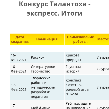
Конкурс Талантоха -
ПРАВИЛА
|
|
КОНТАКТЫ
экспресс. Итоги
Элементы 28901—28950 из 30872.
Дата
Наименование
Номинация:
Место
создания:
работы:
16-
Красота
Рисунок
Лауре
Фев-2021
природы
16-
Литературное
Грустная
Лауре
Фев-2021
творчество
история
Творческие
Конспект
работы и
17-
сюжетно-
методические
Лауре
Фев-2021
ролевой игры
разработки
"Школа
педагогов
Ребятки, идите
17-
Мой фильм
на новогодние
Лауре