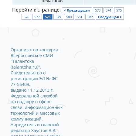
педагогов
Перейти к странице:
< Предыдущая
573
574
575
576
577
578
579
580
581
582
Следующая >
Организатор конкурса:
Всероссийское СМИ
"Талантоха
(talantoha.ru)".
Свидетельство о
регистрации ЭЛ № ФС
77-56409,
выдано 11.12.2013 г.
Федеральной службой
по надзору в сфере
связи, информационных
технологий и массовых
коммуникаций.
Учредитель и главный
редактор Хаустов В.В.