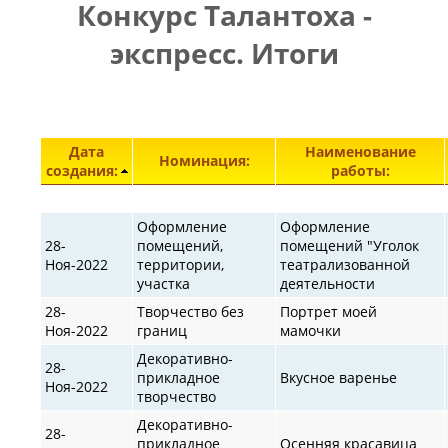
Конкурс Талантоха -
ПРАВИЛА
|
|
КОНТАКТЫ
экспресс. Итоги
Элементы 28851—28897 из 30871.
Дата
Наименование
Номинация:
создания:
работы:
Оформление
Оформление
28-
помещений,
помещений "Уголок
Ноя-2022
территории,
театрализованной
участка
деятельности
28-
Творчество без
Портрет моей
Ноя-2022
границ
мамочки
Декоративно-
28-
прикладное
Вкусное варенье
Ноя-2022
творчество
Декоративно-
28-
прикладное
Осенняя красавица