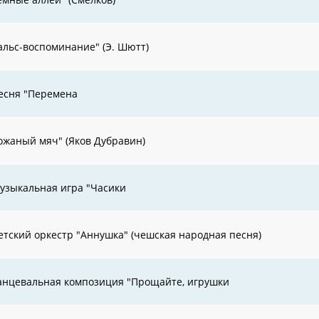
альс-воспоминание" (Э. Шютт)
есня "Перемена
ожаный мяч" (Яков Дубравин)
узыкальная игра "Часики
етский оркестр "Аннушка" (чешская народная песня)
анцевальная композиция "Прощайте, игрушки