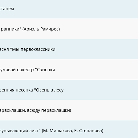
станем
транники" (Ариэль Рамирес)
есня "Мы первоклассники
умовой оркестр "Саночки
сенняя песенка "Осень в лесу
ервоклашки, всюду первоклашки!
еунывающий лист" (М. Мишакова, Е. Степанова)