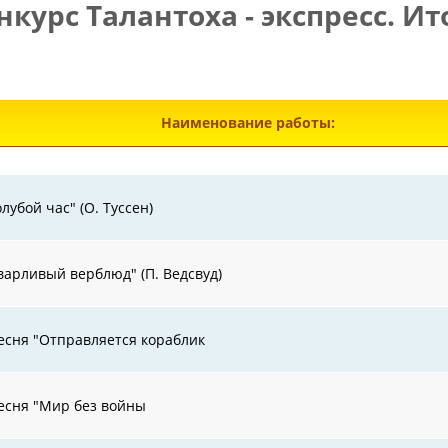
нкурс Талантоха - экспресс. Ит
Э
Наименование работы:
олубой час" (О. Туссен)
варливый верблюд" (П. Ведсвуд)
есня "Отправляется кораблик
есня "Мир без войны