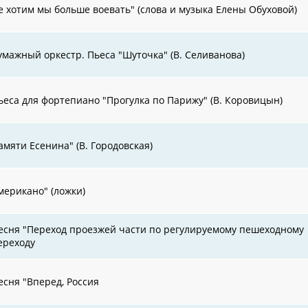
е хотим мы больше воевать" (слова и музыка Елены Обуховой)
умажный оркестр. Пьеса "Шуточка" (В. Селиванова)
ьеса для фортепиано "Прогулка по Парижу" (В. Коровицын)
амяти Есенина" (В. Городовская)
мерикано" (ложки)
есня "Переход проезжей части по регулируемому пешеходному
ереходу
есня "Вперед, Россия