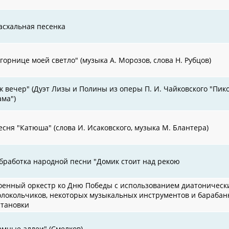
асхальная песенка
 горнице моей светло" (музыка А. Морозов, слова Н. Рубцов)
ж вечер" (Дуэт Лизы и Полины из оперы П. И. Чайковского "Пик
ама")
есня "Катюша" (слова И. Исаковского, музыка М. Блантера)
бработка народной песни "Домик стоит над рекою
оенный оркестр ко Дню Победы с использованием диатоническ
олокольчиков, некоторых музыкальных инструментов и барабан
становки
емные аллеи" (Смелков)