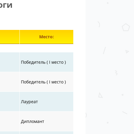
оги
лементы 28851—28897 из 30872.
Место:
Победитель ( I место )
Победитель ( I место )
Лауреат
Дипломант