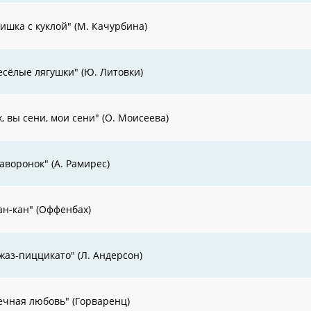
ишка с куклой" (М. Качурбина)
есёлые лягушки" (Ю. Литовки)
х, вы сени, мои сени" (О. Моисеева)
аворонок" (А. Рамирес)
ан-кан" (Оффенбах)
жаз-пиццикато" (Л. Андерсон)
ечная любовь" (Горваренц)