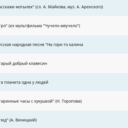
асскажи мотылек" (сл. А. Майкова, муз. А. Аренского)
тро" (из мультфильма "Чучело-мяучело")
усская народная песня "На горе-то калина
тарый добрый клавесин
та планета одна у людей
таринные часы с кукушкой" (Н. Торопова)
тюд" (А. Виницкий)