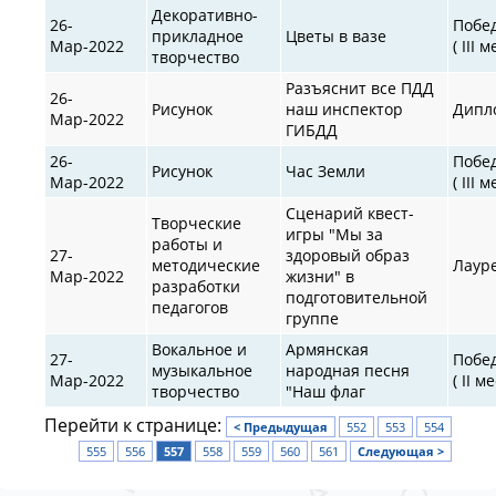
Декоративно-
26-
Побе
прикладное
Цветы в вазе
Мар-2022
( III 
творчество
Разъяснит все ПДД
26-
Рисунок
наш инспектор
Дипл
Мар-2022
ГИБДД
26-
Побе
Рисунок
Час Земли
Мар-2022
( III 
Сценарий квест-
Творческие
игры "Мы за
работы и
27-
здоровый образ
методические
Лаур
Мар-2022
жизни" в
разработки
подготовительной
педагогов
группе
Вокальное и
Армянская
27-
Побе
музыкальное
народная песня
Мар-2022
( II м
творчество
"Наш флаг
Перейти к странице:
< Предыдущая
552
553
554
555
556
557
558
559
560
561
Следующая >