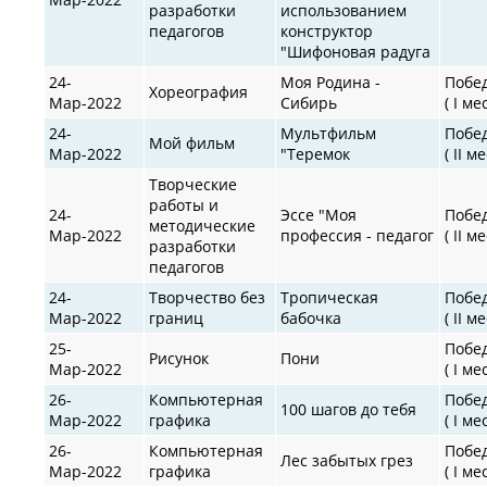
разработки
использованием
педагогов
конструктор
"Шифоновая радуга
24-
Моя Родина -
Побе
Хореография
Мар-2022
Сибирь
( I ме
24-
Мультфильм
Побе
Мой фильм
Мар-2022
"Теремок
( II м
Творческие
работы и
24-
Эссе "Моя
Побе
методические
Мар-2022
профессия - педагог
( II м
разработки
педагогов
24-
Творчество без
Тропическая
Побе
Мар-2022
границ
бабочка
( II м
25-
Побе
Рисунок
Пони
Мар-2022
( I ме
26-
Компьютерная
Побе
100 шагов до тебя
Мар-2022
графика
( I ме
26-
Компьютерная
Побе
Лес забытых грез
Мар-2022
графика
( I ме