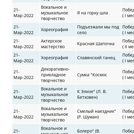
Вокальное и
21-
Побе
музыкальное
Я на горку шла
Мар-2022
( I ме
творчество
21-
Подъезжали мы под
Побе
Хореография
Мар-2022
село
( I ме
21-
Актерское
Побе
Красная Шапочка
Мар-2022
мастерство
( II м
21-
Побе
Хореография
Славянский танец
Мар-2022
( I ме
Декоративно-
21-
Побе
прикладное
Сумка "Космос
Мар-2022
( I ме
творчество
Вокальное и
21-
К Элизе" (Л. В.
Побе
музыкальное
Мар-2022
Бетховен)
( I ме
творчество
Вокальное и
21-
Смелый наездник"
Побе
музыкальное
Мар-2022
(Р. Шуман)
( I ме
творчество
Вокальное и
21-
Болеро" (В.
Побе
музыкальное