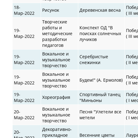
18-
Побе
Рисунок
Деревенская весна
Мар-2022
( III 
Творческие
работы и
Конспект ОД "В
19-
Побе
методические
поисках солнечных
Мар-2022
( III 
разработки
лучиков
педагогов
Вокальное и
19-
Серебристые
Побе
музыкальное
Мар-2022
снежинки
( II м
творчество
Вокальное и
19-
Побе
музыкальное
Будем!" (А. Ермолов)
Мар-2022
( II м
творчество
19-
Спортивный танец
Побе
Хореография
Мар-2022
"Миньоны
( I ме
Вокальное и
20-
Песня "Улетели все
Побе
музыкальное
Мар-2022
метели
( I ме
творчество
Декоративно-
20-
прикладное
Весенние цветы
Лаур
Мар-2022