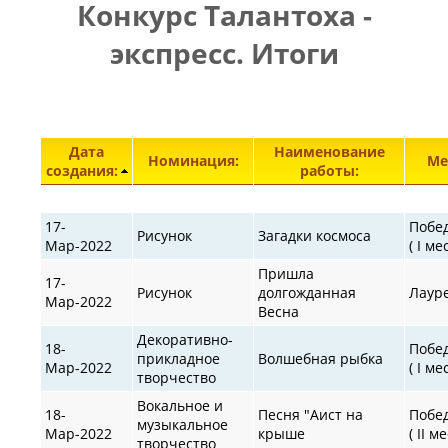
Конкурс Талантоха -
ПРАВИЛА
|
|
КОНТАКТЫ
экспресс. Итоги
Элементы 27801—27849 из 30872.
Дата
Наименование
Номинация:
Ме
создания:
работы:
17-
Побе
Рисунок
Загадки космоса
Мар-2022
( I ме
Пришла
17-
Рисунок
долгожданная
Лаур
Мар-2022
Весна
Декоративно-
18-
Побе
прикладное
Волшебная рыбка
Мар-2022
( I ме
творчество
Вокальное и
18-
Песня "Аист на
Побе
музыкальное
Мар-2022
крыше
( II м
творчество