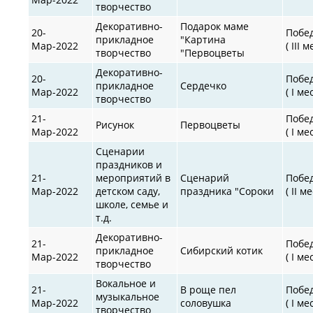
творчество
Декоративно-
Подарок маме
20-
Побе
прикладное
"Картина
Мар-2022
( III 
творчество
"Первоцветы
Декоративно-
20-
Побе
прикладное
Сердечко
Мар-2022
( I ме
творчество
21-
Побе
Рисунок
Первоцветы
Мар-2022
( I ме
Сценарии
праздников и
21-
мероприятий в
Сценарий
Побе
Мар-2022
детском саду,
праздника "Сороки
( II м
школе, семье и
т.д.
Декоративно-
21-
Побе
прикладное
Сибирский котик
Мар-2022
( I ме
творчество
Вокальное и
21-
В роще пел
Побе
музыкальное
Мар-2022
соловушка
( I ме
творчество