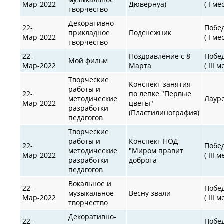
Мар-2022
Дювернуа)
( I ме
творчество
Декоративно-
22-
Побе
прикладное
Подснежник
Мар-2022
( I ме
творчество
22-
Поздравление с 8
Побе
Мой фильм
Мар-2022
Марта
( III 
Творческие
Конспект занятия
работы и
22-
по лепке "Первые
методические
Лаур
Мар-2022
цветы"
разработки
(Пластилинография)
педагогов
Творческие
работы и
Конспект НОД
22-
Побе
методические
"Миром правит
Мар-2022
( III 
разработки
доброта
педагогов
Вокальное и
22-
Побе
музыкальное
Весну звали
Мар-2022
( III 
творчество
Декоративно-
22-
Побе