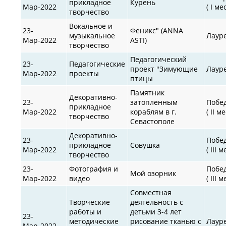
прикладное
Курень
Мар-2022
( I ме
творчество
Вокальное и
23-
Феникс" (ANNA
музыкальное
Лаур
Мар-2022
ASTI)
творчество
Педагогический
23-
Педагогические
проект "Зимующие
Лаур
Мар-2022
проекты
птицы
Памятник
Декоративно-
23-
затопленным
Побе
прикладное
Мар-2022
кораблям в г.
( II м
творчество
Севастополе
Декоративно-
23-
Побе
прикладное
Совушка
Мар-2022
( III 
творчество
23-
Фотография и
Побе
Мой озорник
Мар-2022
видео
( III 
Совместная
Творческие
деятельность с
работы и
детьми 3-4 лет
23-
методические
рисование тканью с
Лаур
Мар-2022