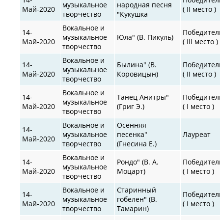
музыкальное
народная песня
Май-2020
( II место )
творчество
"Кукушка
Вокальное и
14-
Победител
музыкальное
Юла" (В. Пикуль)
Май-2020
( III место )
творчество
Вокальное и
14-
Былина" (В.
Победител
музыкальное
Май-2020
Коровицын)
( II место )
творчество
Вокальное и
14-
Танец Анитры"
Победител
музыкальное
Май-2020
(Григ Э.)
( I место )
творчество
Вокальное и
Осенняя
14-
музыкальное
песенка"
Лауреат
Май-2020
творчество
(Гнесина Е.)
Вокальное и
14-
Рондо" (В. А.
Победител
музыкальное
Май-2020
Моцарт)
( I место )
творчество
Вокальное и
Старинный
14-
Победител
музыкальное
гобелен" (В.
Май-2020
( I место )
творчество
Тамарин)