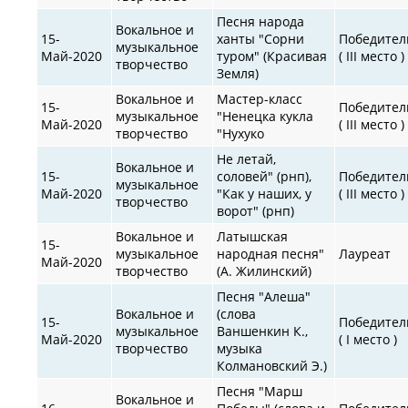
Песня народа
Вокальное и
15-
ханты "Сорни
Победител
музыкальное
Май-2020
туром" (Красивая
( III место )
творчество
Земля)
Вокальное и
Мастер-класс
15-
Победител
музыкальное
"Ненецка кукла
Май-2020
( III место )
творчество
"Нухуко
Не летай,
Вокальное и
15-
соловей" (рнп),
Победител
музыкальное
Май-2020
"Как у наших, у
( III место )
творчество
ворот" (рнп)
Вокальное и
Латышская
15-
музыкальное
народная песня"
Лауреат
Май-2020
творчество
(А. Жилинский)
Песня "Алеша"
Вокальное и
(слова
15-
Победител
музыкальное
Ваншенкин К.,
Май-2020
( I место )
творчество
музыка
Колмановский Э.)
Песня "Марш
Вокальное и