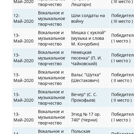
Май-2020
( III место )
творчество
Лешгорн)
Вокальное и
12-
Шли солдаты на
Победител
музыкальное
Май-2020
войну
( III место )
творчество
Вокальное и
Мишка с куклой"
13-
Победител
музыкальное
(музыка и слова
Май-2020
( I место )
творчество
М. Кочурбин)
Вокальное и
Немецкая
13-
Победител
музыкальное
песенка" (П. И.
Май-2020
( I место )
творчество
Чайковский)
Вокальное и
13-
Вальс "Шутка"
Победител
музыкальное
Май-2020
(Шестакович)
( II место )
творчество
Вокальное и
13-
Вечер" (С. С.
Победител
музыкальное
Май-2020
Прокофьев)
( II место )
творчество
Вокальное и
13-
Этюд № 17 op.
Победител
музыкальное
Май-2020
740" (Черни)
( I место )
творчество
Вокальное и
Польская
14-
Победител