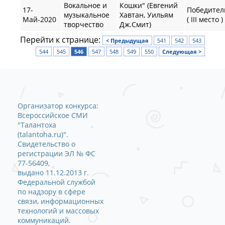
Вокальное и
Кошки" (Евгений
17-
Победител
музыкальное
Хавтан, Уильям
Май-2020
( III место )
творчество
Дж.Смит)
Перейти к странице:
< Предыдущая
541
542
543
544
545
546
547
548
549
550
Следующая >
Организатор конкурса:
Всероссийское СМИ
"Талантоха
(talantoha.ru)".
Свидетельство о
регистрации ЭЛ № ФС
77-56409,
выдано 11.12.2013 г.
Федеральной службой
по надзору в сфере
связи, информационных
технологий и массовых
коммуникаций.