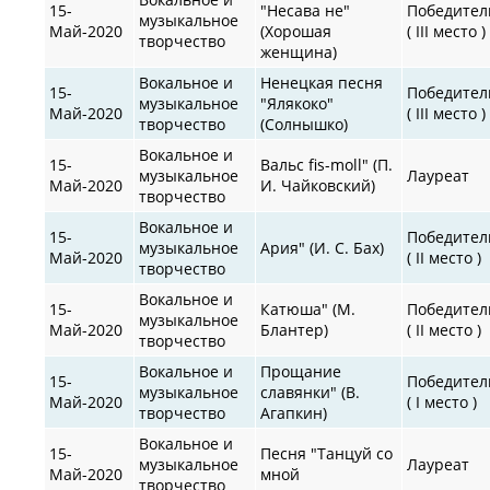
15-
"Несава не"
Победител
музыкальное
Май-2020
(Хорошая
( III место )
творчество
женщина)
Вокальное и
Ненецкая песня
15-
Победител
музыкальное
"Ялякоко"
Май-2020
( III место )
творчество
(Солнышко)
Вокальное и
15-
Вальс fis-moll" (П.
музыкальное
Лауреат
Май-2020
И. Чайковский)
творчество
Вокальное и
15-
Победител
музыкальное
Ария" (И. С. Бах)
Май-2020
( II место )
творчество
Вокальное и
15-
Катюша" (М.
Победител
музыкальное
Май-2020
Блантер)
( II место )
творчество
Вокальное и
Прощание
15-
Победител
музыкальное
славянки" (В.
Май-2020
( I место )
творчество
Агапкин)
Вокальное и
15-
Песня "Танцуй со
музыкальное
Лауреат
Май-2020
мной
творчество