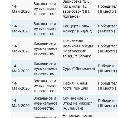
Зарисовка № 3
Вокальное и
14-
(из цикла "12
Победител
музыкальное
Май-2020
зарисовок") (Н.
( II место )
творчество
Жиганов)
Вокальное и
14-
Концерт Соль-
Победител
музыкальное
Май-2020
мажор" (Ридинг)
( I место )
творчество
К 75-летию
Вокальное и
14-
Великой Победы
Победител
музыкальное
Май-2020
"Матросский
( III место )
творчество
танец "Яблочко
Вокальное и
14-
Победител
музыкальное
Сурок" (Бетховен)
Май-2020
( III место )
творчество
Вокальное и
14-
Песня "К нам
Победител
музыкальное
Май-2020
гости пришли
( II место )
творчество
Вокальное и
Сочинение 37.
14-
Победител
музыкальное
Этюд Ре мажор"
Май-2020
( III место )
творчество
(А. Лемуан)
Ненецкая песня
Вокальное и