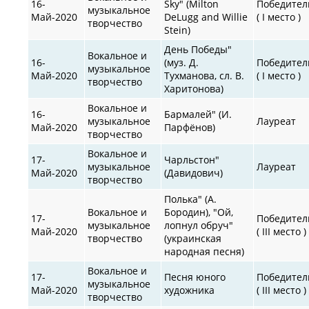
16-
Sky" (Milton
Победител
музыкальное
Май-2020
DeLugg and Willie
( I место )
творчество
Stein)
День Победы"
Вокальное и
16-
(муз. Д.
Победител
музыкальное
Май-2020
Тухманова, сл. В.
( I место )
творчество
Харитонова)
Вокальное и
16-
Бармалей" (И.
музыкальное
Лауреат
Май-2020
Парфёнов)
творчество
Вокальное и
17-
Чарльстон"
музыкальное
Лауреат
Май-2020
(Давидович)
творчество
Полька" (А.
Вокальное и
Бородин), "Ой,
17-
Победител
музыкальное
лопнул обруч"
Май-2020
( III место )
творчество
(украинская
народная песня)
Вокальное и
17-
Песня юного
Победител
музыкальное
Май-2020
художника
( III место )
творчество