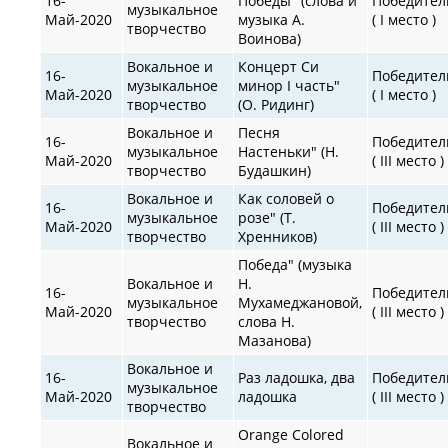
16-
Победы" (слова и
Победител
музыкальное
Май-2020
музыка А.
( I место )
творчество
Воинова)
Вокальное и
Концерт Си
16-
Победител
музыкальное
минор I часть"
Май-2020
( I место )
творчество
(О. Ридинг)
Вокальное и
Песня
16-
Победител
музыкальное
Настеньки" (Н.
Май-2020
( III место )
творчество
Будашкин)
Вокальное и
Как соловей о
16-
Победител
музыкальное
розе" (Т.
Май-2020
( III место )
творчество
Хренников)
Победа" (музыка
Вокальное и
Н.
16-
Победител
музыкальное
Мухамеджановой,
Май-2020
( III место )
творчество
слова Н.
Мазанова)
Вокальное и
16-
Раз ладошка, два
Победител
музыкальное
Май-2020
ладошка
( III место )
творчество
Orange Colored
Вокальное и