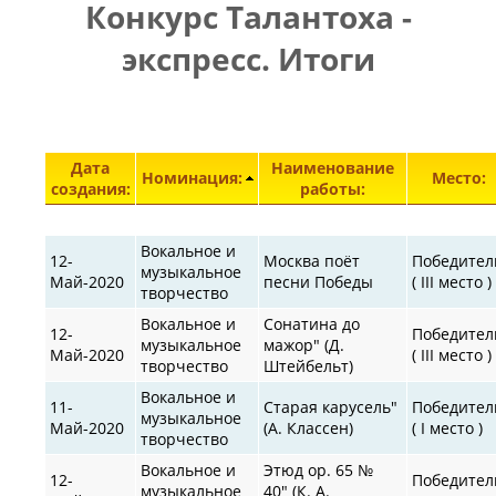
Конкурс Талантоха -
ПРАВИЛА
|
|
КОНТАКТЫ
экспресс. Итоги
Элементы 27251—27298 из 30871.
Дата
Наименование
Номинация:
Место:
создания:
работы:
Вокальное и
12-
Москва поёт
Победител
музыкальное
Май-2020
песни Победы
( III место )
творчество
Вокальное и
Сонатина до
12-
Победител
музыкальное
мажор" (Д.
Май-2020
( III место )
творчество
Штейбельт)
Вокальное и
11-
Старая карусель"
Победител
музыкальное
Май-2020
(А. Классен)
( I место )
творчество
Вокальное и
Этюд op. 65 №
12-
Победител
музыкальное
40" (К. А.