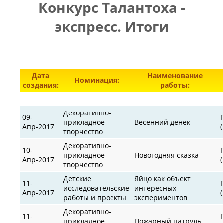
Конкурс Талантоха -
ПРАВИЛА
|
|
КОНТАКТЫ
экспресс. Итоги
Элементы 27101—27149 из 30872.
Дата
Наименование
Номинация:
создания:
работы:
Декоративно-
09-
прикладное
Весенний денёк
Апр-2017
творчество
Декоративно-
10-
прикладное
Новогодняя сказка
Апр-2017
творчество
Детские
Яйцо как объект
11-
исследовательские
интересных
Апр-2017
работы и проекты
экспериментов
Декоративно-
11-
прикладное
Пожарный патруль