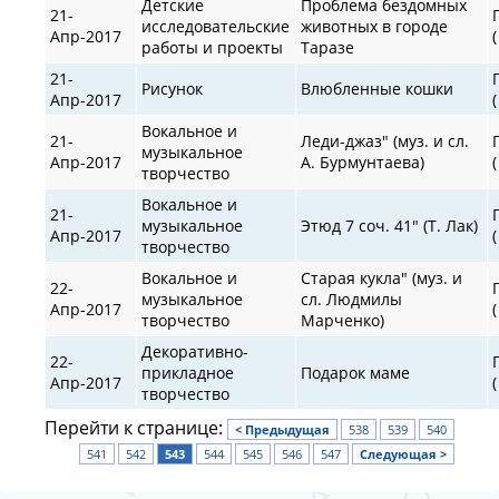
Детские
Проблема бездомных
21-
исследовательские
животных в городе
Апр-2017
работы и проекты
Таразе
21-
Рисунок
Влюбленные кошки
Апр-2017
Вокальное и
21-
Леди-джаз" (муз. и сл.
музыкальное
Апр-2017
А. Бурмунтаева)
творчество
Вокальное и
21-
музыкальное
Этюд 7 соч. 41" (Т. Лак)
Апр-2017
творчество
Вокальное и
Старая кукла" (муз. и
22-
музыкальное
сл. Людмилы
Апр-2017
творчество
Марченко)
Декоративно-
22-
прикладное
Подарок маме
Апр-2017
творчество
Перейти к странице:
< Предыдущая
538
539
540
541
542
543
544
545
546
547
Следующая >