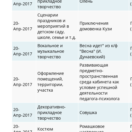
прикладное
Олень
Апр-2017
творчество
Сценарии
праздников и
20-
Приключения
мероприятий в
Апр-2017
домовенка Кузи
детском саду,
школе, семье и т.д.
Вокальное и
Весна идет" из к/ф
20-
музыкальное
"Весна" (И.
Апр-2017
творчество
Дунаевский)
Развивающая
предметно-
Оформление
пространственная
20-
помещений,
среда кабинета как
Апр-2017
территории,
условие успешной
участка
деятельности
педагога-психолога
Декоративно-
20-
прикладное
Совушка
Апр-2017
творчество
20-
Ромашковое
Костюм
Апр-2017
настроение