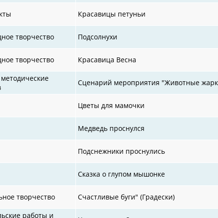
кты
Красавицы петуньи
дное творчество
Подсолнухи
дное творчество
Красавица Весна
 методические
Сценарий мероприятия "Животные жарк
в
Цветы для мамочки
Медведь проснулся
Подснежники проснулись
Сказка о глупом мышонке
ьное творчество
Счастливые буги" (Градески)
льские работы и