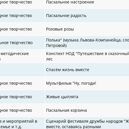
дное творчество
Пасхальное настроение
дное творчество
Пасхальное радость
дное творчество
Розовые розы
Полька" (музыка Львова-Компанейца, сл
ьное творчество
Петровой)
 методические
Конспект НОД "Путешествие в сказочны
в
лес
Спасём жизнь вместе
дное творчество
Мультфильм "Ну, погоди!
дное творчество
Живые цыплята
дное творчество
Пасхальная корзина
в и мероприятий в
Сценарий фестиваля дружбы народов "
семье и т.д.
вместе, оставаясь разными