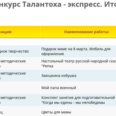
нкурс Талантоха - экспресс. Ит
Э
ация:
Наименование работы:
Подарок маме на 8 марта. Мобиль для
дное творчество
оформления
 методические
Настольный театр русской народной ска
в
"Репка
 методические
Заюшкина избушка
в
Мой папа военный
 методические
Конспект занятия для подготовительной
в
"Когда мы едины - мы непобедимы
иц
Цветы для мамы