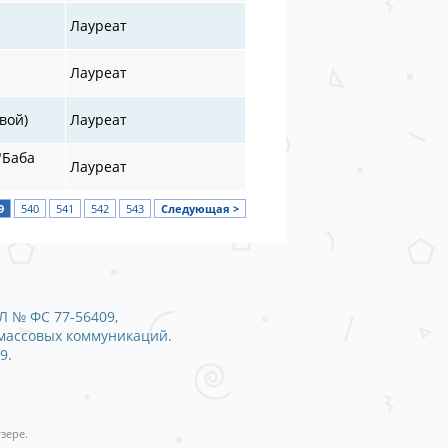
Лауреат
Лауреат
вой)
Лауреат
"Баба
Лауреат
9
540
541
542
543
Следующая >
Л № ФС 77-56409,
 массовых коммуникаций.
9.
зере.