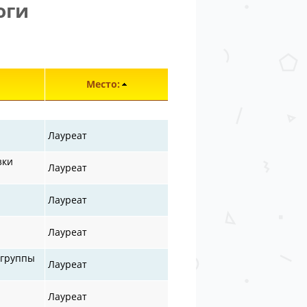
оги
лементы 26901—26948 из 30872.
Место:
Лауреат
зки
Лауреат
Лауреат
Лауреат
 группы
Лауреат
Лауреат