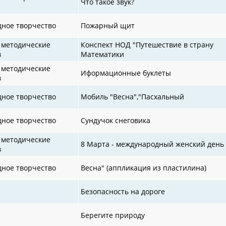
Что такое звук?
дное творчество
Пожарный щит
 методические
Конспект НОД "Путешествие в страну
в
Математики
 методические
Иформационные буклеты
в
дное творчество
Мобиль "Весна","Пасхальный
дное творчество
Сундучок снеговика
 методические
8 Марта - международный женский день
в
дное творчество
Весна" (аппликация из пластилина)
Безопасность на дороге
Берегите природу