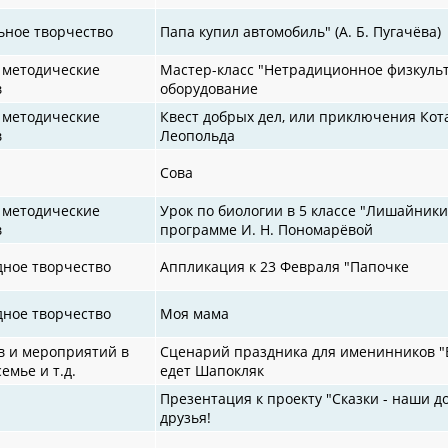
ьное творчество
Папа купил автомобиль" (А. Б. Пугачёва)
 методические
Мастер-класс "Нетрадиционное физкуль
в
оборудование
 методические
Квест добрых дел, или приключения Кот
в
Леопольда
Сова
 методические
Урок по биологии в 5 классе "Лишайники
в
программе И. Н. Пономарёвой
дное творчество
Аппликация к 23 Февраля "Папочке
дное творчество
Моя мама
в и мероприятий в
Сценарий праздника для именинников "
семье и т.д.
едет Шапокляк
Презентация к проекту "Сказки - наши 
друзья!