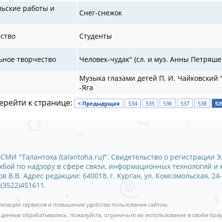
льские работы и
Снег-снежок
ство
Студенты
ьное творчество
Человек-чудак" (сл. и муз. Анны Петряше
Музыка глазами детей П. И. Чайковский 
-Яга
ерейти к странице:
< Предыдущая
534
535
536
537
538
53
СМИ "Талантоха (talantoha.ru)". Свидетельство о регистрации Э
ужбой по надзору в сфере связи, информационных технологий и
 В.В. Адрес редакции: 640018, г. Курган, ул. Комсомольская, 24-
 (3522)451611.
ализации сервисов и повышения удобства пользования сайтом.
 данные обрабатывались, пожалуйста, ограничьте их использование в своём брау