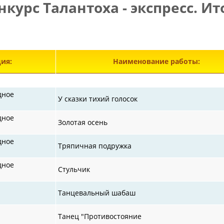
нкурс Талантоха - экспресс. Ит
Э
ия:
Наименование работы:
дное
У сказки тихий голосок
дное
Золотая осень
дное
Тряпичная подружка
дное
Стульчик
Танцевальный шабаш
Танец "Противостояние