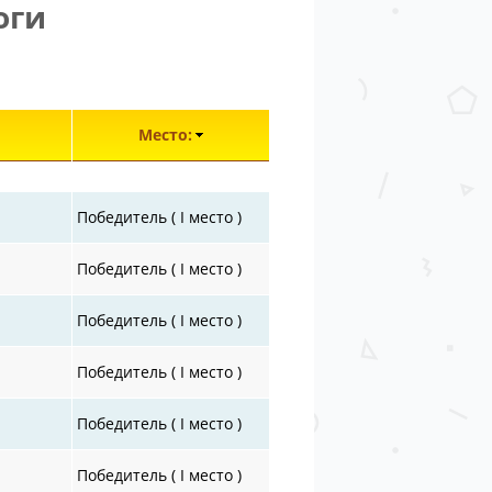
оги
лементы 26851—26882 из 30872.
Место:
Победитель ( I место )
Победитель ( I место )
Победитель ( I место )
Победитель ( I место )
Победитель ( I место )
Победитель ( I место )