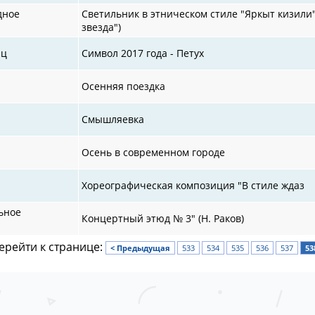
дное
Светильник в этническом стиле "Яркыт кизили"
звезда")
иц
Символ 2017 года - Петух
Осенняя поездка
Смышляевка
Осень в современном городе
Хореографическая композиция "В стиле ждаз
ьное
Концертный этюд № 3" (Н. Раков)
ерейти к странице:
< Предыдущая
533
534
535
536
537
53