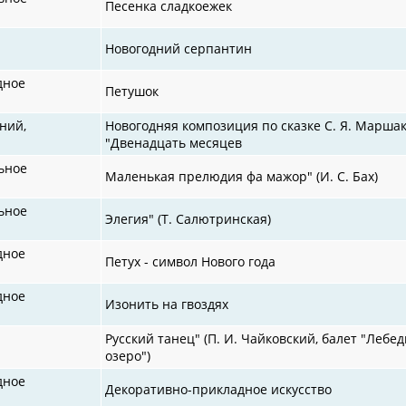
Песенка сладкоежек
Новогодний серпантин
дное
Петушок
ний,
Новогодняя композиция по сказке С. Я. Марша
"Двенадцать месяцев
ьное
Маленькая прелюдия фа мажор" (И. С. Бах)
ьное
Элегия" (Т. Салютринская)
дное
Петух - символ Нового года
дное
Изонить на гвоздях
Русский танец" (П. И. Чайковский, балет "Лебе
озеро")
дное
Декоративно-прикладное искусство