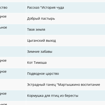
ство
Рассказ "История чуда
дное
Добрый пастырь
ьное
Твоя земля
Цыганский выход
Зимние забавы
дное
Кот Тимоша
дное
Подводное царство
Эстрадный танец "Мартышкино воспитание
дное
Кормушка для птиц из бересты
ьное