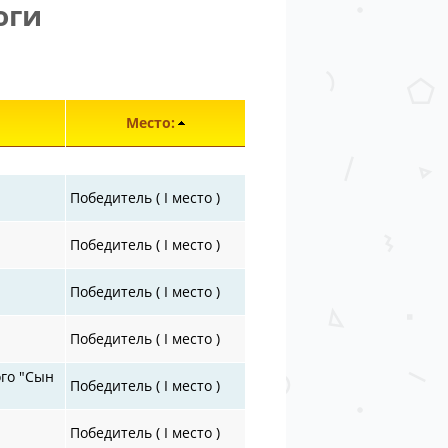
оги
Элементы 751—799 из 30872.
Место:
Победитель ( I место )
Победитель ( I место )
Победитель ( I место )
Победитель ( I место )
ого "Сын
Победитель ( I место )
Победитель ( I место )