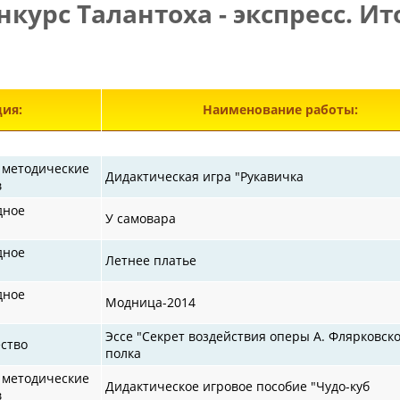
нкурс Талантоха - экспресс. Ит
ия:
Наименование работы:
 методические
Дидактическая игра "Рукавичка
в
дное
У самовара
дное
Летнее платье
дное
Модница-2014
Эссе "Секрет воздействия оперы А. Флярковск
ство
полка
 методические
Дидактическое игровое пособие "Чудо-куб
в