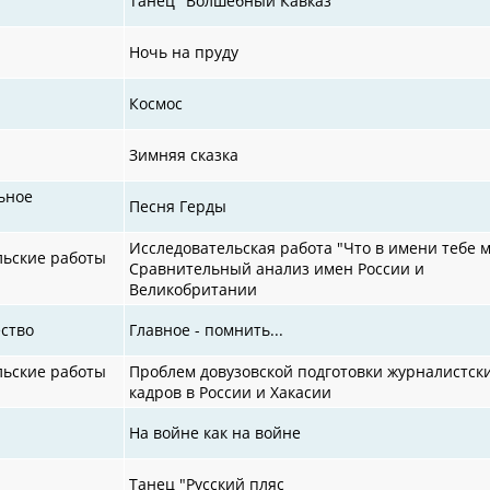
Танец "Волшебный Кавказ
Ночь на пруду
Космос
Зимняя сказка
ьное
Песня Герды
Исследовательская работа "Что в имени тебе 
льские работы
Сравнительный анализ имен России и
Великобритании
ство
Главное - помнить...
льские работы
Проблем довузовской подготовки журналистск
кадров в России и Хакасии
На войне как на войне
Танец "Русский пляс