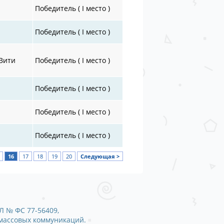
Победитель ( I место )
Победитель ( I место )
Вити
Победитель ( I место )
я
Победитель ( I место )
Победитель ( I место )
Победитель ( I место )
16
17
18
19
20
Следующая >
Л № ФС 77-56409,
 массовых коммуникаций.