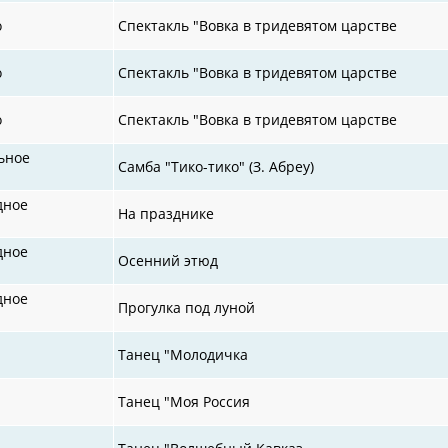
о
Спектакль "Вовка в тридевятом царстве
о
Спектакль "Вовка в тридевятом царстве
о
Спектакль "Вовка в тридевятом царстве
ьное
Самба "Тико-тико" (З. Абреу)
дное
На празднике
дное
Осенний этюд
дное
Прогулка под луной
Танец "Молодичка
Танец "Моя Россия