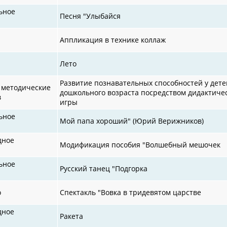
ьное
Песня "Улыбайся
Аппликация в технике коллаж
Лето
Развитие познавательных способностей у дете
 методические
дошкольного возраста посредством дидактиче
в
игры
ьное
Мой папа хороший" (Юрий Верижников)
дное
Модификация пособия "Волшебный мешочек
ьное
Русский танец "Подгорка
о
Спектакль "Вовка в тридевятом царстве
дное
Ракета