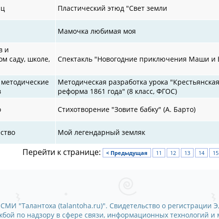
иц
Пластический этюд "Свет земли
Мамочка любимая моя
в и
м саду, школе,
Спектакль "Новогодние приключения Маши и 
 методические
Методическая разработка урока "Крестьянска
в
реформа 1861 года" (8 класс, ФГОС)
о
Стихотворение "Зовите бабку" (А. Барто)
ство
Мой легендарный земляк
Перейти к странице:
< Предыдущая
11
12
13
14
15
СМИ "Талантоха (talantoha.ru)". Свидетельство о регистрации Э
ужбой по надзору в сфере связи, информационных технологий и