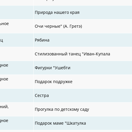
Природа нашего края
ьное
Очи черные" (А. Гретэ)
иц
Рябина
Стилизованный танец "Иван-Купала
дное
Фигурки "Ушебти
дное
Подарок подружке
Сестра
ний,
Прогулка по детскому саду
дное
Подарок маме "Шкатулка