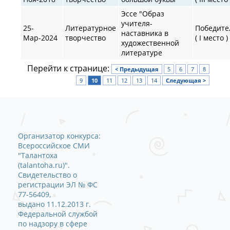
Эссе "Образ
учителя-
25-
Литературное
Победите
наставника в
Мар-2024
творчество
( I место )
художественной
литературе
Перейти к странице:
< Предыдущая
5
6
7
8
9
10
11
12
13
14
Следующая >
Организатор конкурса:
Всероссийское СМИ
"Талантоха
(talantoha.ru)".
Свидетельство о
регистрации ЭЛ № ФС
77-56409,
выдано 11.12.2013 г.
Федеральной службой
по надзору в сфере