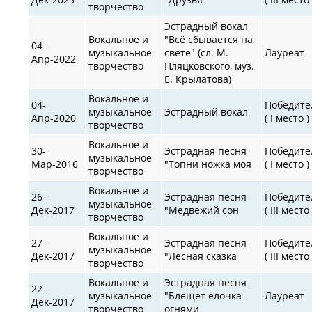
творчество
Эстрадный вокал
Вокальное и
"Всё сбывается на
04-
музыкальное
свете" (сл. М.
Лауреат
Апр-2022
творчество
Пляцковского, муз.
Е. Крылатова)
Вокальное и
04-
Победите
музыкальное
Эстрадный вокал
Апр-2020
( I место )
творчество
Вокальное и
30-
Эстрадная песня
Победите
музыкальное
Мар-2016
"Топни ножка моя
( I место )
творчество
Вокальное и
26-
Эстрадная песня
Победите
музыкальное
Дек-2017
"Медвежий сон
( III место 
творчество
Вокальное и
27-
Эстрадная песня
Победите
музыкальное
Дек-2017
"Лесная сказка
( III место 
творчество
Вокальное и
Эстрадная песня
22-
музыкальное
"Блещет ёлочка
Лауреат
Дек-2017
творчество
огнями