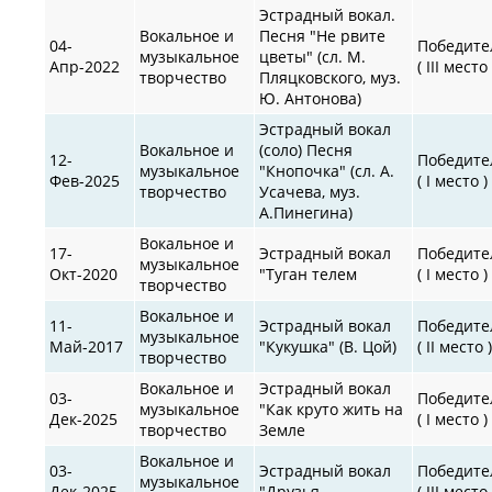
Эстрадный вокал.
Вокальное и
Песня "Не рвите
04-
Победите
музыкальное
цветы" (сл. М.
Апр-2022
( III место 
творчество
Пляцковского, муз.
Ю. Антонова)
Эстрадный вокал
Вокальное и
(соло) Песня
12-
Победите
музыкальное
"Кнопочка" (сл. А.
Фев-2025
( I место )
творчество
Усачева, муз.
А.Пинегина)
Вокальное и
17-
Эстрадный вокал
Победите
музыкальное
Окт-2020
"Туган телем
( I место )
творчество
Вокальное и
11-
Эстрадный вокал
Победите
музыкальное
Май-2017
"Кукушка" (В. Цой)
( II место 
творчество
Вокальное и
Эстрадный вокал
03-
Победите
музыкальное
"Как круто жить на
Дек-2025
( I место )
творчество
Земле
Вокальное и
03-
Эстрадный вокал
Победите
музыкальное
Дек-2025
"Друзья
( III место 