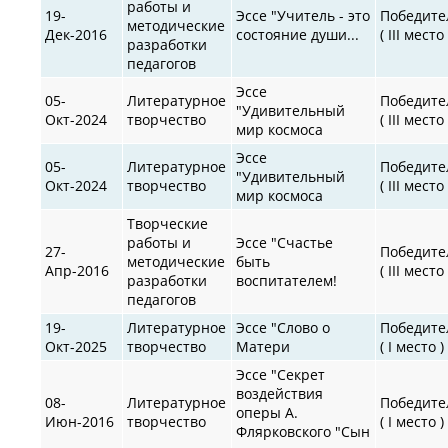
работы и
19-
Эссе "Учитель - это
Победите
методические
Дек-2016
состояние души...
( III место 
разработки
педагогов
Эссе
05-
Литературное
Победите
"Удивительный
Окт-2024
творчество
( III место 
мир космоса
Эссе
05-
Литературное
Победите
"Удивительный
Окт-2024
творчество
( III место 
мир космоса
Творческие
работы и
Эссе "Счастье
27-
Победите
методические
быть
Апр-2016
( III место 
разработки
воспитателем!
педагогов
19-
Литературное
Эссе "Слово о
Победите
Окт-2025
творчество
Матери
( I место )
Эссе "Секрет
воздействия
08-
Литературное
Победите
оперы А.
Июн-2016
творчество
( I место )
Флярковского "Сын