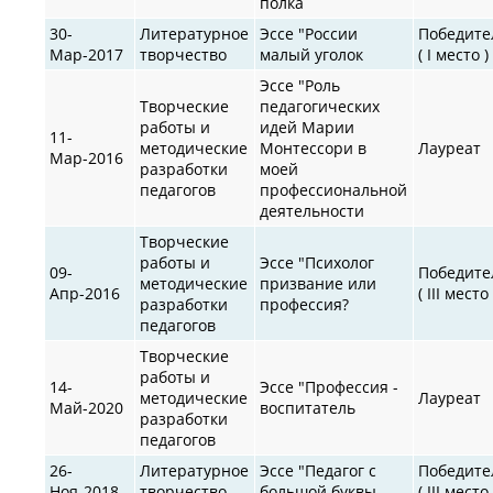
полка
30-
Литературное
Эссе "России
Победите
Мар-2017
творчество
малый уголок
( I место )
Эссе "Роль
Творческие
педагогических
работы и
идей Марии
11-
методические
Монтессори в
Лауреат
Мар-2016
разработки
моей
педагогов
профессиональной
деятельности
Творческие
работы и
Эссе "Психолог
09-
Победите
методические
призвание или
Апр-2016
( III место 
разработки
профессия?
педагогов
Творческие
работы и
14-
Эссе "Профессия -
методические
Лауреат
Май-2020
воспитатель
разработки
педагогов
26-
Литературное
Эссе "Педагог с
Победите
Ноя-2018
творчество
большой буквы
( III место 