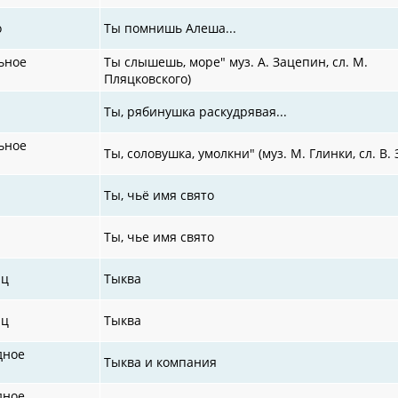
о
Ты помнишь Алеша...
ьное
Ты слышешь, море" муз. А. Зацепин, сл. М.
Пляцковского)
Ты, рябинушка раскудрявая...
ьное
Ты, соловушка, умолкни" (муз. М. Глинки, сл. В.
Ты, чьё имя свято
Ты, чье имя свято
иц
Тыква
иц
Тыква
дное
Тыква и компания
дное