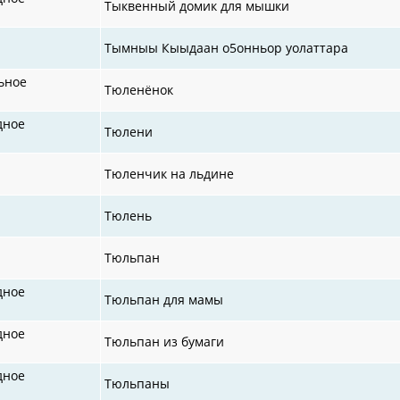
Тыквенный домик для мышки
Тымныы Кыыдаан о5онньор уолаттара
ьное
Тюленёнок
дное
Тюлени
Тюленчик на льдине
Тюлень
Тюльпан
дное
Тюльпан для мамы
дное
Тюльпан из бумаги
дное
Тюльпаны