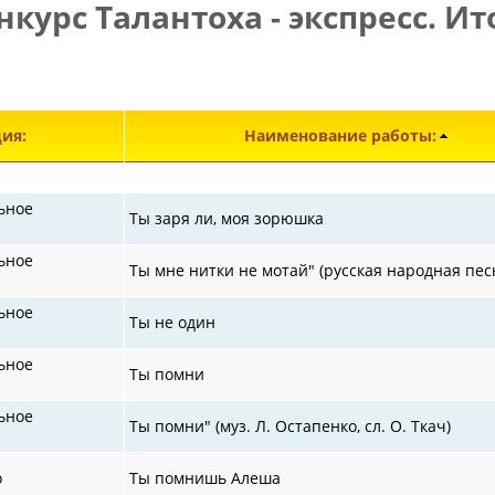
нкурс Талантоха - экспресс. Ит
Э
ия:
Наименование работы:
ьное
Ты заря ли, моя зорюшка
ьное
Ты мне нитки не мотай" (русская народная пес
ьное
Ты не один
ьное
Ты помни
ьное
Ты помни" (муз. Л. Остапенко, сл. О. Ткач)
о
Ты помнишь Алеша