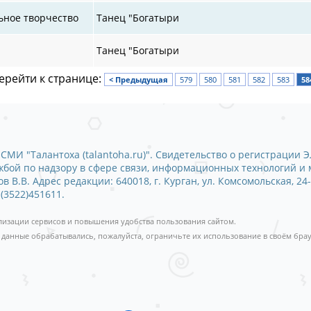
ьное творчество
Танец "Богатыри
Танец "Богатыри
ерейти к странице:
< Предыдущая
579
580
581
582
583
58
СМИ "Талантоха (talantoha.ru)". Свидетельство о регистрации Э
ужбой по надзору в сфере связи, информационных технологий и
 В.В. Адрес редакции: 640018, г. Курган, ул. Комсомольская, 24-
 (3522)451611.
ализации сервисов и повышения удобства пользования сайтом.
 данные обрабатывались, пожалуйста, ограничьте их использование в своём брау