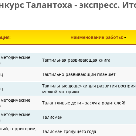
нкурс Талантоха - экспресс. Ит
Э
ция:
Наименование работы:
 методические
Тактильная развивающая книга
в
иц
Тактильно-развивающий планшет
Тактильные дощечки для развития восприя
иц
мелкой моторики
 методические
Талантливые дети - заслуга родителей!
в
 методические
Талисман
в
ий, территории,
Талисман грядущего года