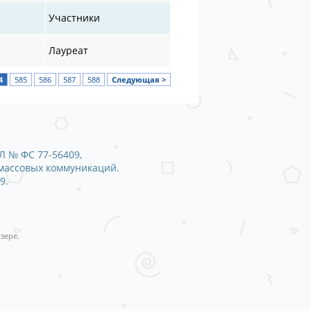
Участники
Лауреат
4
585
586
587
588
Следующая >
Л № ФС 77-56409,
 массовых коммуникаций.
9.
зере.