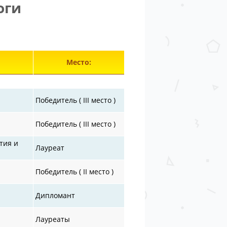
оги
лементы 29151—29196 из 30872.
Место:
Победитель ( III место )
Победитель ( III место )
тия и
Лауреат
Победитель ( II место )
Дипломант
Лауреаты