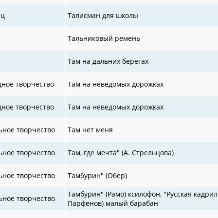
иц
Талисман для школы
Тальниковый ремень
Там на дальних берегах
дное творчество
Там на неведомых дорожках
дное творчество
Там на неведомых дорожках
ьное творчество
Там нет меня
ьное творчество
Там, где мечта" (А. Стрельцова)
ьное творчество
Тамбурин" (Обер)
Тамбурин" (Рамо) ксилофон, "Русская кадрил
ьное творчество
Парфенов) малый барабан