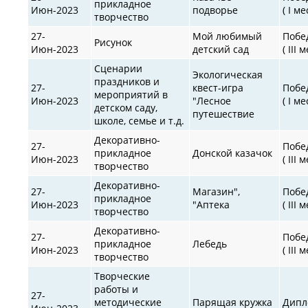
прикладное
Июн-2023
подворье
( I ме
творчество
27-
Мой любимый
Побе
Рисунок
Июн-2023
детский сад
( III 
Сценарии
Экологическая
праздников и
27-
квест-игра
Побе
мероприятий в
Июн-2023
"Лесное
( I ме
детском саду,
путешествие
школе, семье и т.д.
Декоративно-
27-
Побе
прикладное
Донской казачок
Июн-2023
( III 
творчество
Декоративно-
27-
Магазин",
Побе
прикладное
Июн-2023
"Аптека
( III 
творчество
Декоративно-
27-
Побе
прикладное
Лебедь
Июн-2023
( III 
творчество
Творческие
работы и
27-
методические
Парящая кружка
Дипл