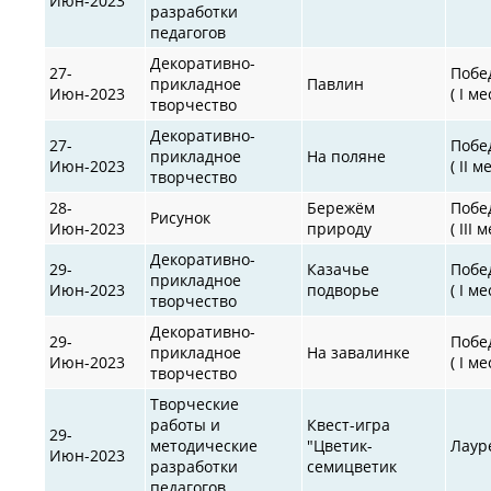
Июн-2023
разработки
педагогов
Декоративно-
27-
Побе
прикладное
Павлин
Июн-2023
( I ме
творчество
Декоративно-
27-
Побе
прикладное
На поляне
Июн-2023
( II м
творчество
28-
Бережём
Побе
Рисунок
Июн-2023
природу
( III 
Декоративно-
29-
Казачье
Побе
прикладное
Июн-2023
подворье
( I ме
творчество
Декоративно-
29-
Побе
прикладное
На завалинке
Июн-2023
( I ме
творчество
Творческие
работы и
Квест-игра
29-
методические
"Цветик-
Лаур
Июн-2023
разработки
семицветик
педагогов