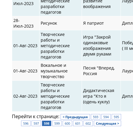
методические
развитие
Лаур
Июл-2023
разработки
воображения
педагогов
28-
Рисунок
Я патриот
Дипл
Июл-2023
Творческие
Игра "Закрой
работы и
одинаковые
Побе
01-Авг-2023
методические
изображения
( III 
разработки
двумя руками
педагогов
Вокальное и
Песня "Вперед,
01-Авг-2023
музыкальное
Лаур
Россия
творчество
Творческие
работы и
Дидактическая
02-Авг-2023
методические
игра "Кто я
Дипл
разработки
(одень куклу)
педагогов
Перейти к странице:
< Предыдущая
593
594
595
596
597
598
599
600
601
602
Следующая >