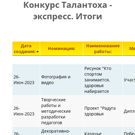
Конкурс Талантоха -
ПРАВИЛА
|
|
КОНТАКТЫ
экспресс. Итоги
Элементы 29851—29899 из 30872.
Дата
Наименование
Номинация:
Ме
создания:
работы:
Рисунок "Кто
спортом
26-
Фотография и
занимается,
Учас
Июн-2023
видео
здоровья
набирается
Творческие
работы и
26-
Проект "Радуга
методические
Дипл
Июн-2023
здоровья
разработки
педагогов
Декоративно-
26-
Казачье
Побе