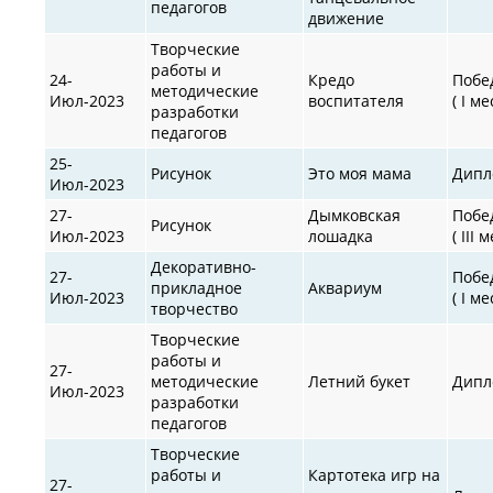
педагогов
движение
Творческие
работы и
24-
Кредо
Побе
методические
Июл-2023
воспитателя
( I ме
разработки
педагогов
25-
Рисунок
Это моя мама
Дипл
Июл-2023
27-
Дымковская
Побе
Рисунок
Июл-2023
лошадка
( III 
Декоративно-
27-
Побе
прикладное
Аквариум
Июл-2023
( I ме
творчество
Творческие
работы и
27-
методические
Летний букет
Дипл
Июл-2023
разработки
педагогов
Творческие
работы и
Картотека игр на
27-