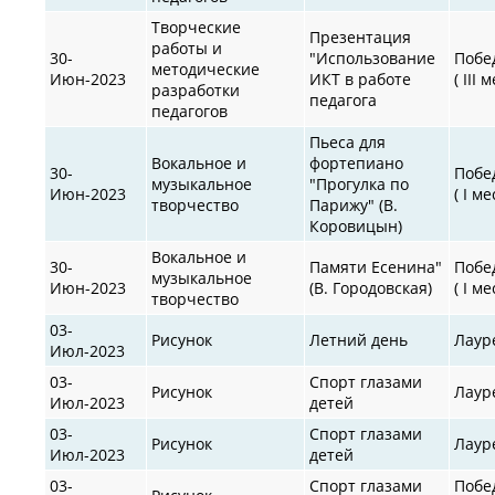
Творческие
Презентация
работы и
30-
"Использование
Побе
методические
Июн-2023
ИКТ в работе
( III 
разработки
педагога
педагогов
Пьеса для
Вокальное и
фортепиано
30-
Побе
музыкальное
"Прогулка по
Июн-2023
( I ме
творчество
Парижу" (В.
Коровицын)
Вокальное и
30-
Памяти Есенина"
Побе
музыкальное
Июн-2023
(В. Городовская)
( I ме
творчество
03-
Рисунок
Летний день
Лаур
Июл-2023
03-
Спорт глазами
Рисунок
Лаур
Июл-2023
детей
03-
Спорт глазами
Рисунок
Лаур
Июл-2023
детей
03-
Спорт глазами
Побе