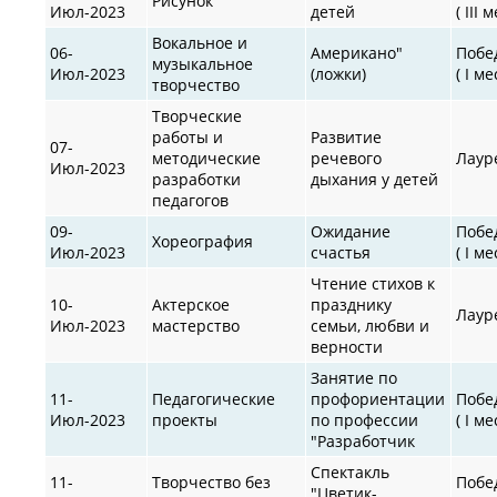
Рисунок
Июл-2023
детей
( III 
Вокальное и
06-
Американо"
Побе
музыкальное
Июл-2023
(ложки)
( I ме
творчество
Творческие
работы и
Развитие
07-
методические
речевого
Лаур
Июл-2023
разработки
дыхания у детей
педагогов
09-
Ожидание
Побе
Хореография
Июл-2023
счастья
( I ме
Чтение стихов к
10-
Актерское
празднику
Лаур
Июл-2023
мастерство
семьи, любви и
верности
Занятие по
11-
Педагогические
профориентации
Побе
Июл-2023
проекты
по профессии
( I ме
"Разработчик
Спектакль
11-
Творчество без
Побе
"Цветик-