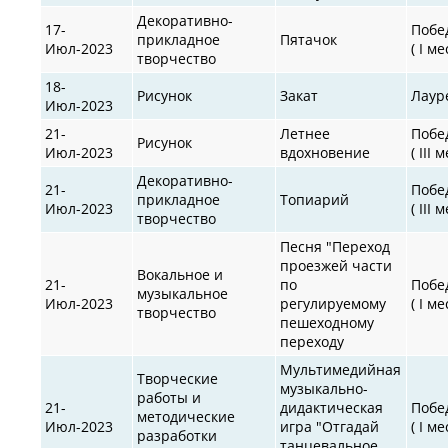
Декоративно-
17-
Побе
прикладное
Пятачок
Июл-2023
( I ме
творчество
18-
Рисунок
Закат
Лаур
Июл-2023
21-
Летнее
Побе
Рисунок
Июл-2023
вдохновение
( III 
Декоративно-
21-
Побе
прикладное
Топиарий
Июл-2023
( III 
творчество
Песня "Переход
проезжей части
Вокальное и
21-
по
Побе
музыкальное
Июл-2023
регулируемому
( I ме
творчество
пешеходному
переходу
Мультимедийная
Творческие
музыкально-
работы и
21-
дидактическая
Побе
методические
Июл-2023
игра "Отгадай
( I ме
разработки
танцевальное