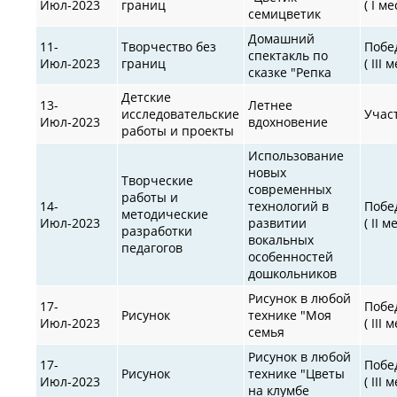
Июл-2023
границ
( I ме
семицветик
Домашний
11-
Творчество без
Побе
спектакль по
Июл-2023
границ
( III 
сказке "Репка
Детские
13-
Летнее
исследовательские
Учас
Июл-2023
вдохновение
работы и проекты
Использование
новых
Творческие
современных
работы и
14-
технологий в
Побе
методические
Июл-2023
развитии
( II м
разработки
вокальных
педагогов
особенностей
дошкольников
Рисунок в любой
17-
Побе
Рисунок
технике "Моя
Июл-2023
( III 
семья
Рисунок в любой
17-
Побе
Рисунок
технике "Цветы
Июл-2023
( III 
на клумбе