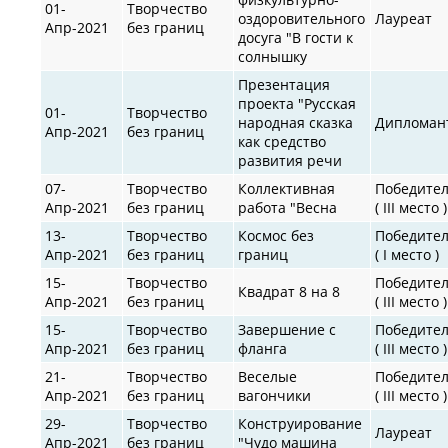
01-
Творчество
оздоровительного
Лауреат
Апр-2021
без границ
досуга "В гости к
солнышку
Презентация
проекта "Русская
01-
Творчество
народная сказка
Дипломан
Апр-2021
без границ
как средство
развития речи
07-
Творчество
Коллективная
Победите
Апр-2021
без границ
работа "Весна
( III место )
13-
Творчество
Космос без
Победите
Апр-2021
без границ
границ
( I место )
15-
Творчество
Победите
Квадрат 8 на 8
Апр-2021
без границ
( III место )
15-
Творчество
Завершение с
Победите
Апр-2021
без границ
фланга
( III место )
21-
Творчество
Веселые
Победите
Апр-2021
без границ
вагончики
( III место )
29-
Творчество
Конструирование
Лауреат
Апр-2021
без границ
"Чудо машина