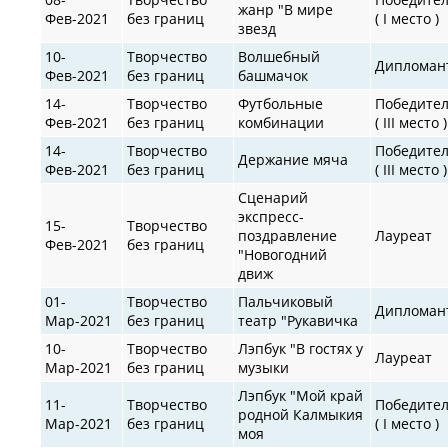
жанр "В мире
Фев-2021
без границ
( I место )
звезд
10-
Творчество
Волшебный
Дипломан
Фев-2021
без границ
башмачок
14-
Творчество
Футбольные
Победите
Фев-2021
без границ
комбинации
( III место )
14-
Творчество
Победите
Держание мяча
Фев-2021
без границ
( III место )
Сценарий
экспресс-
15-
Творчество
поздравление
Лауреат
Фев-2021
без границ
"Новогодний
движ
01-
Творчество
Пальчиковый
Дипломан
Мар-2021
без границ
театр "Рукавичка
10-
Творчество
Лэпбук "В гостях у
Лауреат
Мар-2021
без границ
музыки
Лэпбук "Мой край
11-
Творчество
Победите
родной Калмыкия
Мар-2021
без границ
( I место )
моя