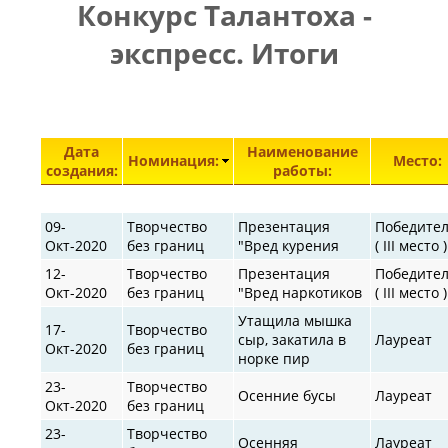
Конкурс Талантоха -
ПРАВИЛА
|
|
КОНТАКТЫ
экспресс. Итоги
Элементы 851—896 из 30872.
Дата
Наименование
Номинация:
Место:
создания:
работы:
09-
Творчество
Презентация
Победите
Окт-2020
без границ
"Вред курения
( III место )
12-
Творчество
Презентация
Победите
Окт-2020
без границ
"Вред наркотиков
( III место )
Утащила мышка
17-
Творчество
сыр, закатила в
Лауреат
Окт-2020
без границ
норке пир
23-
Творчество
Осенние бусы
Лауреат
Окт-2020
без границ
23-
Творчество
Осенняя
Лауреат