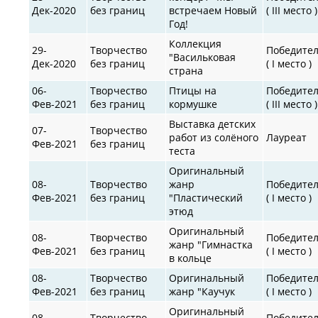
Дек-2020
без границ
встречаем Новый
( III место )
Год!
Коллекция
29-
Творчество
Победите
"Васильковая
Дек-2020
без границ
( I место )
страна
06-
Творчество
Птицы на
Победите
Фев-2021
без границ
кормушке
( III место )
Выставка детских
07-
Творчество
работ из солёного
Лауреат
Фев-2021
без границ
теста
Оригинальный
08-
Творчество
жанр
Победите
Фев-2021
без границ
"Пластический
( I место )
этюд
Оригинальный
08-
Творчество
Победите
жанр "Гимнастка
Фев-2021
без границ
( I место )
в кольце
08-
Творчество
Оригинальный
Победите
Фев-2021
без границ
жанр "Каучук
( I место )
Оригинальный
08-
Творчество
Победите