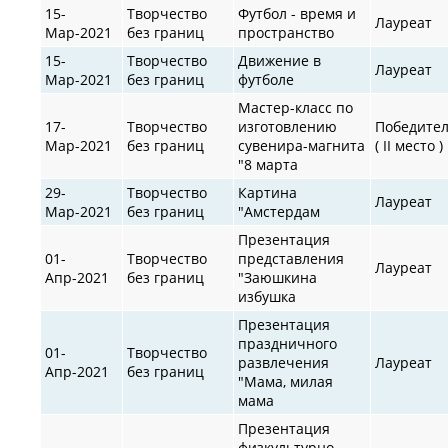
15-
Творчество
Футбол - время и
Лауреат
Мар-2021
без границ
пространство
15-
Творчество
Движение в
Лауреат
Мар-2021
без границ
футболе
Мастер-класс по
17-
Творчество
изготовлению
Победите
Мар-2021
без границ
сувенира-магнита
( II место )
"8 марта
29-
Творчество
Картина
Лауреат
Мар-2021
без границ
"Амстердам
Презентация
01-
Творчество
представления
Лауреат
Апр-2021
без границ
"Заюшкина
избушка
Презентация
праздничного
01-
Творчество
развлечения
Лауреат
Апр-2021
без границ
"Мама, милая
мама
Презентация
физкультурно-