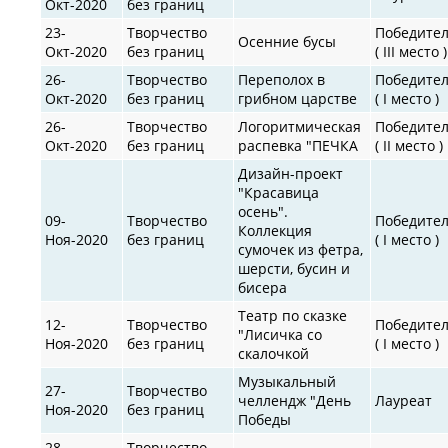
Окт-2020
без границ
23-
Творчество
Победите
Осенние бусы
Окт-2020
без границ
( III место )
26-
Творчество
Переполох в
Победите
Окт-2020
без границ
грибном царстве
( I место )
26-
Творчество
Логоритмическая
Победите
Окт-2020
без границ
распевка "ПЕЧКА
( II место )
Дизайн-проект
"Красавица
осень".
09-
Творчество
Победите
Коллекция
Ноя-2020
без границ
( I место )
сумочек из фетра,
шерсти, бусин и
бисера
Театр по сказке
12-
Творчество
Победите
"Лисичка со
Ноя-2020
без границ
( I место )
скалочкой
Музыкальный
27-
Творчество
челлендж "День
Лауреат
Ноя-2020
без границ
Победы
28-
Творчество