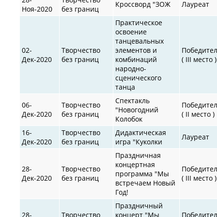
Кроссворд "ЗОЖ
Лауреат
Ноя-2020
без границ
Практическое
освоение
танцевальных
02-
Творчество
элементов и
Победите
Дек-2020
без границ
комбинаций
( III место )
народно-
сценического
танца
Спектакль
06-
Творчество
Победите
"Новогодний
Дек-2020
без границ
( II место )
Колобок
16-
Творчество
Дидактическая
Лауреат
Дек-2020
без границ
игра "Куколки
Праздничная
концертная
28-
Творчество
Победите
программа "Мы
Дек-2020
без границ
( III место )
встречаем Новый
Год!
Праздничный
28-
Творчество
концерт "Мы
Победите