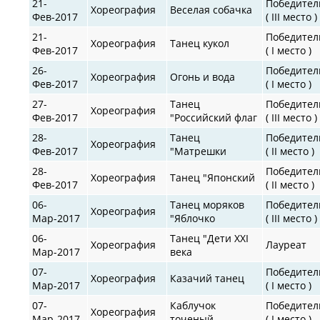
21-
Победител
Хореография
Веселая собачка
Фев-2017
( III место )
21-
Победител
Хореография
Танец кукол
Фев-2017
( I место )
26-
Победител
Хореография
Огонь и вода
Фев-2017
( I место )
27-
Танец
Победител
Хореография
Фев-2017
"Российский флаг
( III место )
28-
Танец
Победител
Хореография
Фев-2017
"Матрешки
( II место )
28-
Победител
Хореография
Танец "Японский
Фев-2017
( II место )
06-
Танец моряков
Победител
Хореография
Мар-2017
"Яблочко
( III место )
06-
Танец "Дети XXI
Хореография
Лауреат
Мар-2017
века
07-
Победител
Хореография
Казачий танец
Мар-2017
( I место )
07-
Каблучок
Победител
Хореография
Мар-2017
точеный
( I место )