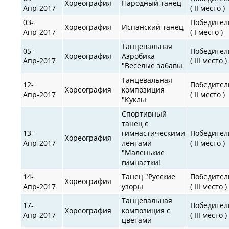
Хореография
Народный танец
Апр-2017
( II место )
03-
Победител
Хореография
Испанский танец
Апр-2017
( I место )
Танцевальная
05-
Победител
Хореография
Аэробика
Апр-2017
( III место )
"Веселые забавы
Танцевальная
12-
Победител
Хореография
композиция
Апр-2017
( II место )
"Куклы
Спортивный
танец с
13-
гимнастическими
Победител
Хореография
Апр-2017
лентами
( II место )
"Маленькие
гимнастки!
14-
Танец "Русские
Победител
Хореография
Апр-2017
узоры
( III место )
Танцевальная
17-
Победител
Хореография
композиция с
Апр-2017
( III место )
цветами