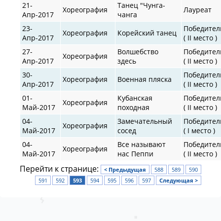
21-
Танец "Чунга-
Хореография
Лауреат
Апр-2017
чанга
23-
Победител
Хореография
Корейский танец
Апр-2017
( II место )
27-
Волшебство
Победител
Хореография
Апр-2017
здесь
( II место )
30-
Победител
Хореография
Военная пляска
Апр-2017
( II место )
01-
Кубанская
Победител
Хореография
Май-2017
походная
( II место )
04-
Замечательный
Победител
Хореография
Май-2017
сосед
( I место )
04-
Все называют
Победител
Хореография
Май-2017
нас Пеппи
( II место )
Перейти к странице:
< Предыдущая
588
589
590
591
592
593
594
595
596
597
Следующая >