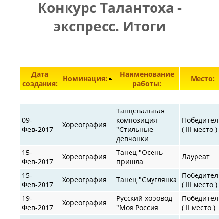
Конкурс Талантоха -
ПРАВИЛА
|
|
КОНТАКТЫ
экспресс. Итоги
Элементы 29601—29644 из 30872.
Дата
Наименование
Номинация:
Место:
создания:
работы:
Танцевальная
09-
композиция
Победител
Хореография
Фев-2017
"Стильные
( III место )
девчонки
15-
Танец "Осень
Хореография
Лауреат
Фев-2017
пришла
15-
Победител
Хореография
Танец "Смуглянка
Фев-2017
( III место )
19-
Русский хоровод
Победител
Хореография
Фев-2017
"Моя Россия
( II место )