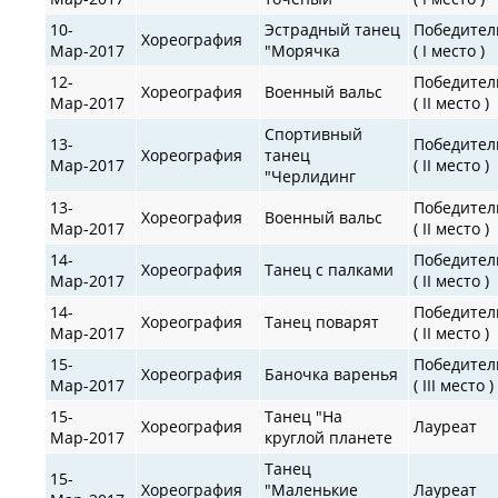
10-
Эстрадный танец
Победител
Хореография
Мар-2017
"Морячка
( I место )
12-
Победител
Хореография
Военный вальс
Мар-2017
( II место )
Спортивный
13-
Победител
Хореография
танец
Мар-2017
( II место )
"Черлидинг
13-
Победител
Хореография
Военный вальс
Мар-2017
( II место )
14-
Победител
Хореография
Танец с палками
Мар-2017
( II место )
14-
Победител
Хореография
Танец поварят
Мар-2017
( II место )
15-
Победител
Хореография
Баночка варенья
Мар-2017
( III место )
15-
Танец "На
Хореография
Лауреат
Мар-2017
круглой планете
Танец
15-
Хореография
"Маленькие
Лауреат