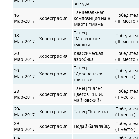
Мар-2017
звёзды
Танцевальная
16-
Победител
Хореография
композиция на 8
Мар-2017
( III место )
Марта "Мама
Танец
18-
Победител
Хореография
"Маленькие
Мар-2017
( III место )
куколки
20-
Классическая
Победител
Хореография
Мар-2017
аэробика
( III место )
Танец
20-
Победител
Хореография
"Деревенская
Мар-2017
( I место )
плясовая
Танец "Вальс
28-
Победител
Хореография
цветов" (П. И.
Мар-2017
( I место )
Чайковский)
29-
Победител
Хореография
Танец "Калинка
Мар-2017
( I место )
29-
Победител
Хореография
Подай балалайку
Мар-2017
( I место )
03-
Победител